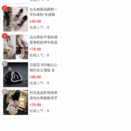
2
尖头粗跟高跟鞋一
字扣单鞋 性感窜
珠脚链高跟浅口凉
49.00
¥
鞋女鞋
收藏人气：
0
3
品点新款平底轻便
蛋卷鞋防滑牛筋底
舒适女鞋
78.00
¥
收藏人气：
0
4
贝美芬 925银心心
相印女士项链 女
生饰品 时尚流行
88.00
¥
收藏人气：
0
5
封后皮皮虾韩国单
肩包女韩版帆布手
提袋
39.00
¥
收藏人气：
0