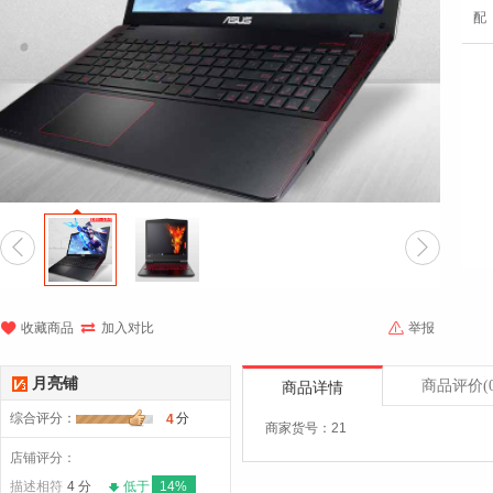
配





收藏商品
加入对比
举报
月亮铺
商品评价
(
商品详情
综合评分
：
分
4
商家货号：21
店铺评分：
描述相符
4 分
低于
14%