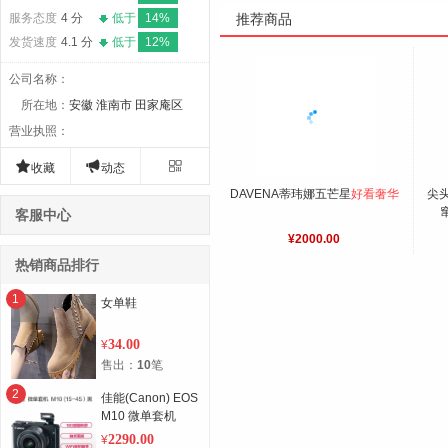
服务态度
4 分
低于
14%
推荐商品
发货速度
4.1 分
低于
12%
公司名称
：
所在地
：
安徽 淮南市 田家庵区
营业执照
：



收藏
动态
DAVENA蒂玮娜五芒星
好看奢华
尖
客服中心
¥2000.00
热销商品排行
1
女单鞋
34.00
¥
售出：
10
笔
2
佳能(Canon) EOS
M10 微单套机
2290.00
¥