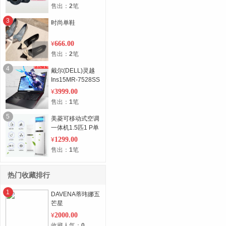
售出：
2
笔
3
时尚单鞋
666.00
¥
售出：
2
笔
4
戴尔(DELL)灵越
Ins15MR-7528SS
15.6英寸笔记本电
3999.00
¥
脑
售出：
1
笔
5
美菱可移动式空调
一体机1.5匹1 P单
冷型小制冷厨房窗
1299.00
¥
式冷暖免安装
售出：
1
笔
热门收藏排行
1
DAVENA蒂玮娜五
芒星
2000.00
¥
收藏人气：
0