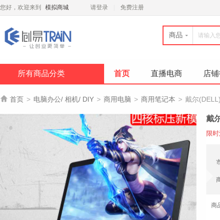
您好，欢迎来到
模拟商城
请登录
免费注册
商品
所有商品分类
首页
直播电商
店铺

首页
>
电脑办公/ 相机/ DIY
>
商用电脑
>
商用笔记本
>
戴尔(DELL
戴尔
限时
商