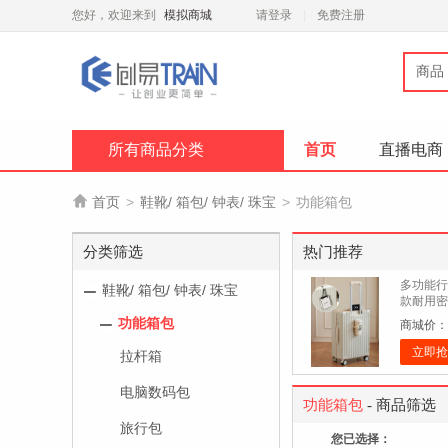
您好，欢迎来到
模拟商城
请登录
免费注册
商品
所有商品分类
首页
直播电商

首页
>
鞋靴/ 箱包/ 钟表/ 珠宝
>
功能箱包
分类筛选
热门推荐
多功能行
鞋靴/ 箱包/ 钟表/ 珠宝
款耐用密
容量 万向
功能箱包
商城价：
立即抢
拉杆箱
电脑数码包
功能箱包
- 商品筛选
旅行包
您已选择：