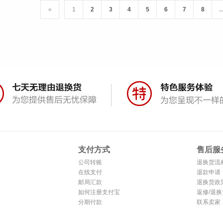
«
1
2
3
4
5
6
7
8
..
支付方式
售后服
公司转账
退换货流
在线支付
退款申请
邮局汇款
退换货政
如何注册支付宝
返修/退换
分期付款
联系卖家