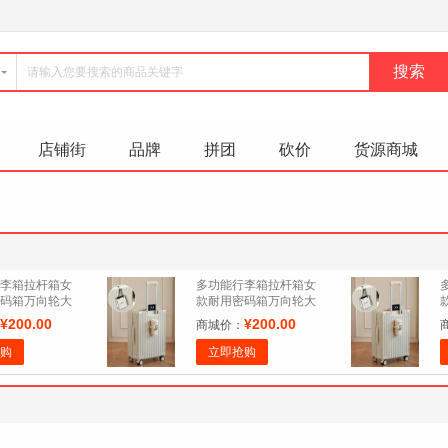
店铺街
品牌
拼团
砍价
货源商城
李箱拉杆箱女
多功能行李箱拉杆箱女
码箱万向轮大
款耐用密码箱万向轮大
轮 白色 24寸
容量 万向轮 白色 22寸
¥200.00
¥200.00
商城价：
购
立即抢购