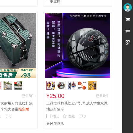
一纸空白
未登录



¥25.00
已售8件
已售0件
结实耐用万向轮拉杆旅
正品篮球翻毛软皮7号5号成人学生水泥
行李箱大容量
结实耐
地超纤篮球



藏
0
对比
收藏
0
春风篮球店