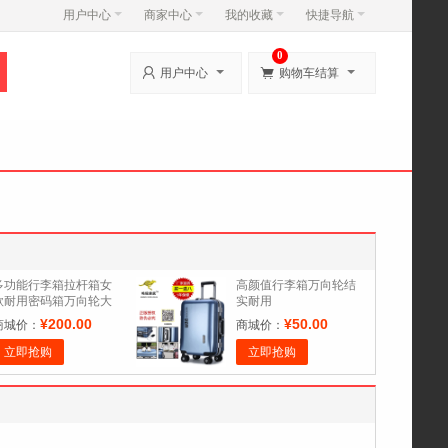
用户中心
商家中心
我的收藏
快捷导航
0


用户中心
购物车结算
多功能行李箱拉杆箱女
高颜值行李箱万向轮结
款耐用密码箱万向轮大
实耐用
容量 万向轮 白色 20寸
¥200.00
¥50.00
商城价：
商城价：
立即抢购
立即抢购