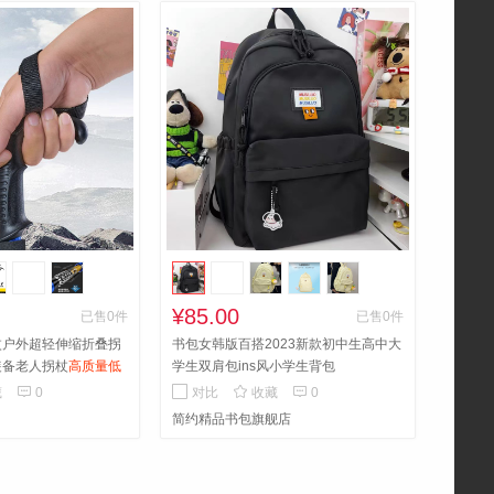
¥85.00
已售0件
已售0件
杖户外超轻伸缩折叠拐
书包女韩版百搭2023新款初中生高中大
装备老人拐杖
高质量低
学生双肩包ins风小学生背包



藏
0
对比
收藏
0
简约精品书包旗舰店