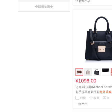
法丽虹小店
全部浏览历史
¥1096.00
迈克.科尔斯(Michael Kors
包手提单肩斜跨包
海外采购


对比
收藏
0
一纸空白