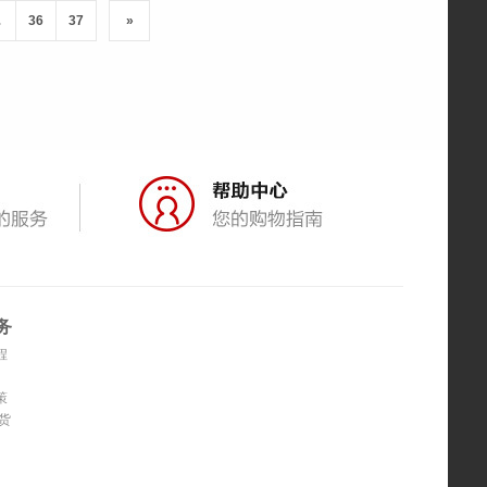
.
36
37
»
务
程
策
货