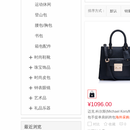
运动休闲
排序方式：
默认
销
登山包
腰包/胸包
书包
箱包配件
时尚鞋靴
珠宝饰品
时尚皮包
钟表眼镜
艺术品
¥1096.00
礼品乐器
迈克.科尔斯(Michael Kors
包手提单肩斜跨包
海外采购


对比
收藏
0
最近浏览