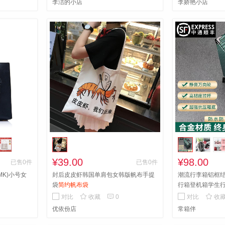
李洁的小店
李娇艳小店
¥39.00
¥98.00
已售0件
已售0件
/MK)小号女
封后皮皮虾韩国单肩包女韩版帆布手提
潮流行李箱铝框
袋
简约帆布袋
行箱登机箱学生
用，性价比高



对比
收藏
0
对比
收
优依份店
常箱伴