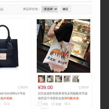
商品所在地：
赠品
¥39.00
已售0件
已售0件
el Kors/MK)小号女
封后皮皮虾韩国单肩包女韩版帆布手提
包
海外采购
袋舒适干净柔软实惠
简约帆布袋



藏
0
对比
收藏
0