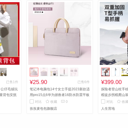
¥25.90
¥399.00
已售1件
已售6件
子公仔毛绒玩
笔记本电脑包14寸女士手提2023新款适
探险者登山杖手
童背包安抚
用pro15点6华为拯救者16防水防震平板
棍徒步拐棍爬山
内胆包-29.90
外观简约，时尚大方，质
碳钢



对比
收藏
0
对比
收
感不俗，增添美观，百搭手提，精致做
孜孜麦包包旗舰店
人生营地
工。