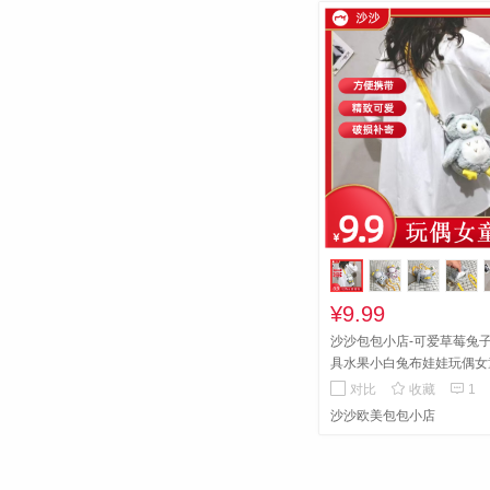
¥9.99
沙沙包包小店-可爱草莓兔
具水果小白兔布娃娃玩偶女
娃娃
可爱，方便携带


对比
收藏
1
沙沙欧美包包小店