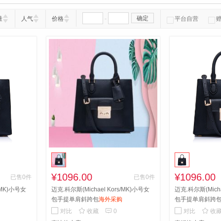
-
确定
量
人气
价格
平台自营
¥1096.00
¥1096.00
已售0件
已售0件
/MK)小号女
迈克.科尔斯(Michael Kors/MK)小号女
迈克.科尔斯(Micha
包手提单肩斜跨包
海外采购
包手提单肩斜跨



对比
收藏
0
对比
收