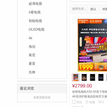
超薄电视
排序方式：
默认
销
4看电视
智能电视
OLED电视
4k
海信
索尼
夏普
先锋
¥2799.00
最近浏览
创维电视机A3D 65英寸智
4K高清护眼液晶彩电官方旗
全部浏览历史
视机A3D 65英寸智能语音


对比
收藏
0
护眼液晶彩电官方旗舰75