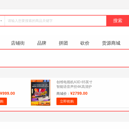
店铺街
品牌
拼团
砍价
货源商城
创维电视机A3D 65英寸
智能语音声控4K高清护
眼液晶彩电官方旗舰75
¥999.00
¥2799.00
商城价：
购
立即抢购