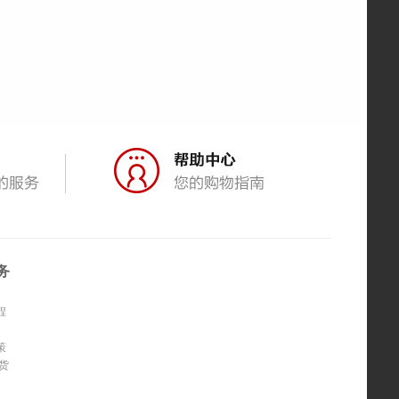
务
程
策
货