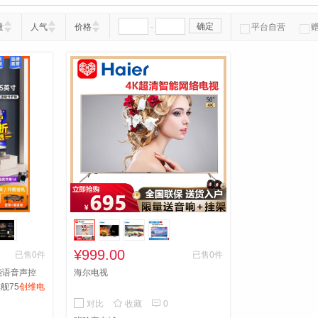
-
确定
量
人气
价格
平台自营
¥999.00
已售0件
已售0件
能语音声控
海尔电视
舰75
创维电
声控4K高清


对比
收藏
0