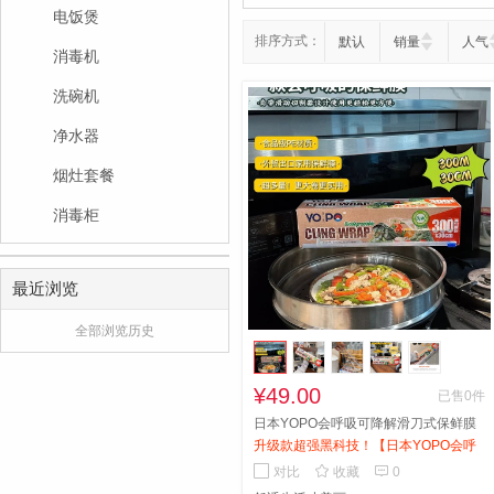
电饭煲
排序方式：
默认
销量
人气
消毒机
洗碗机
净水器
烟灶套餐
消毒柜
最近浏览
全部浏览历史
¥49.00
已售0件
日本YOPO会呼吸可降解滑刀式保鲜膜
升级款超强黑科技！【日本YOPO会呼
吸可降解滑刀式保鲜膜】划刀式保鲜膜


对比
收藏
0
切割器食品专用盒，一卷足足300米！