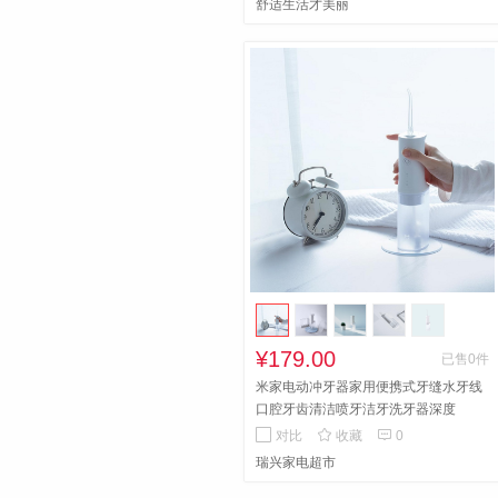
舒适生活才美丽
质量无敌，亚马逊有售。食品级PE材
质，美国FDA食品认证，国内国标认
证。不起雾，不滋生细菌！
¥179.00
已售0件
米家电动冲牙器家用便携式牙缝水牙线
口腔牙齿清洁喷牙洁牙洗牙器深度


对比
收藏
0
瑞兴家电超市