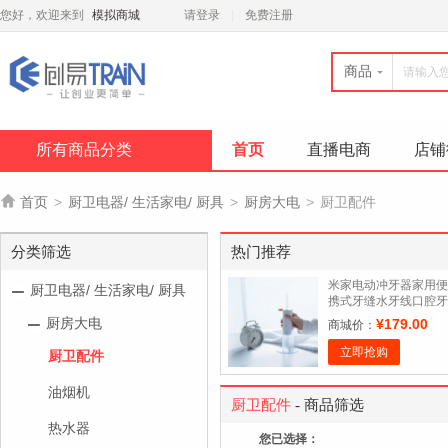
您好，欢迎来到
模拟商城
请登录
免费注册
商品
所有商品分类
首页
直播电商
店铺

首页
>
厨卫电器/ 生活家电/ 厨具
>
厨房大电
>
厨卫配件
分类筛选
热门推荐
米家电动冲牙器家用便
厨卫电器/ 生活家电/ 厨具
携式牙缝水牙线口腔牙
齿清洁喷牙洁牙洗牙器
厨房大电
¥179.00
商城价：
深度
立即抢购
厨卫配件
油烟机
厨卫配件
- 商品筛选
热水器
您已选择：