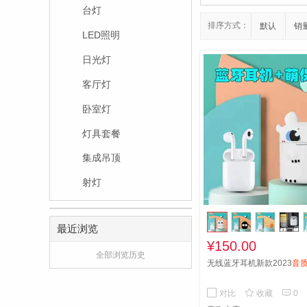
台灯
排序方式：
默认
销
LED照明
日光灯
客厅灯
卧室灯
灯具套餐
集成吊顶
射灯
最近浏览
¥150.00
全部浏览历史
无线蓝牙耳机新款2023
音


对比
收藏
0