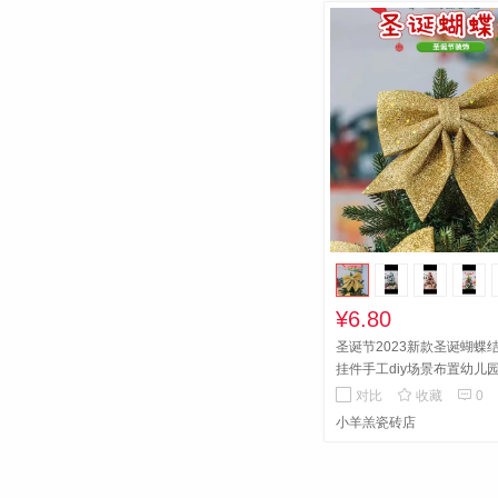
¥6.80
圣诞节2023新款圣诞蝴蝶
挂件手工diy场景布置幼儿


对比
收藏
0
小羊羔瓷砖店