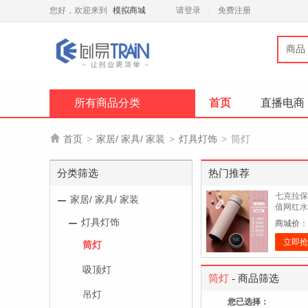
您好，欢迎来到
模拟商城
请登录
免费注册
商品
所有商品分类
首页
直播电商

首页
>
家居/ 家具/ 家装
>
灯具灯饰
>
筒灯
分类筛选
热门推荐
七克拉保
家居/ 家具/ 家装
值网红水
子 桑葚
灯具灯饰
商城价：
立即抢
筒灯
吸顶灯
筒灯
- 商品筛选
吊灯
您已选择：