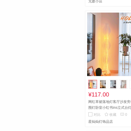
无敌小店
¥117.00
网红草裙落地灯客厅沙发旁
围灯卧室小红书ins立式台


对比
收藏
0
星灿灿灯饰品店