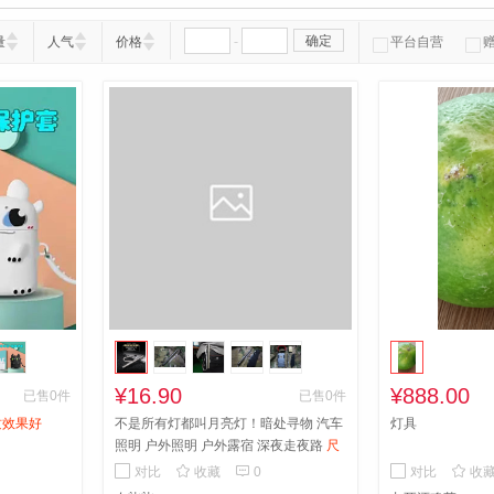
-
确定
量
人气
价格
平台自营
¥16.90
¥888.00
已售0件
已售0件
质效果好
不是所有灯都叫月亮灯！暗处寻物 汽车
灯具
照明 户外照明 户外露宿 深夜走夜路
尺
寸：13*1cm 便携强光迷你led小手电筒



对比
收藏
0
对比
收
防水充电版 骑行灯 迷你款902月亮灯 不