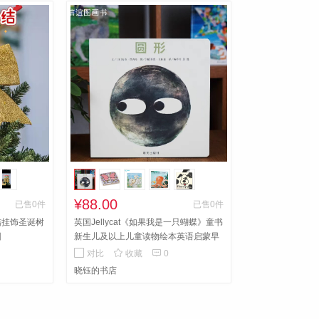
¥88.00
已售0件
已售0件
结挂饰圣诞树
英国Jellycat《如果我是一只蝴蝶》童书
园
新生儿及以上儿童读物绘本英语启蒙早
教
便宜 全国包邮 内附精美书签


对比
收藏
0
晓钰的书店