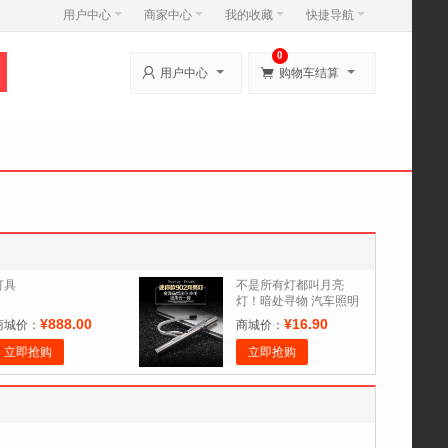
用户中心
商家中心
我的收藏
快捷导航
0


用户中心
购物车结算
灯具
不是所有灯都叫月亮
灯！暗处寻物 汽车照明
户外照明 户外露宿 深夜
¥888.00
¥16.90
商城价：
商城价：
走夜路
立即抢购
立即抢购