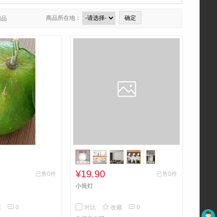
商品所在地：
赠品
¥19.90
已售0件
已售0件
小筒灯



藏
0
对比
收藏
0