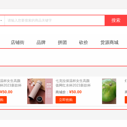
店铺街
品牌
拼团
砍价
货源商城
温杯女生高颜
七克拉保温杯女生高颜
杯2023新款杯
值网红水杯2023新款杯
黑
子 珊瑚粉
¥50.00
¥50.00
商城价：
购
立即抢购