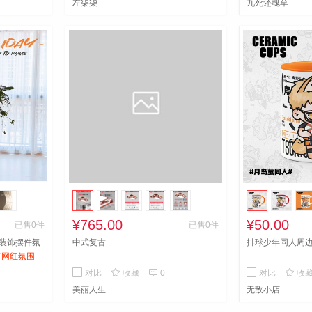
左柒柒
九死还魂草
是所有灯都叫月亮灯 暗处寻物 汽车照明
户外照明 户外露宿 深夜走夜路 修理照
明 USB充电 可拆卸腰夹 送礼佳选！
¥765.00
¥50.00
已售0件
已售0件
装饰摆件氛
中式复古
排球少年同人周
灯
网红氛围



对比
收藏
0
对比
收
美丽人生
无敌小店