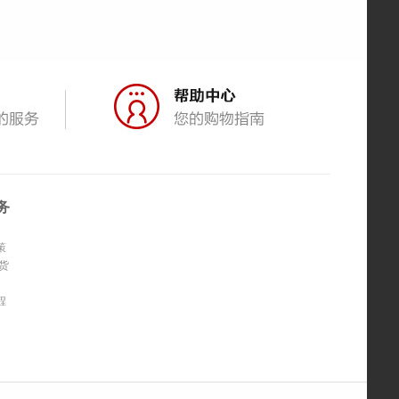
务
策
货
程