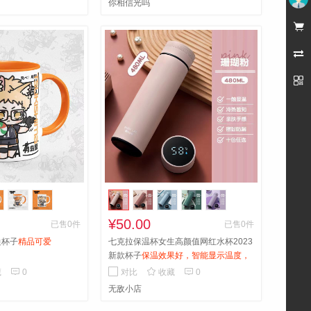
你相信光吗
未登录



¥50.00
已售0件
已售0件
边杯子
精品可爱
七克拉保温杯女生高颜值网红水杯2023
新款杯子
保温效果好，智能显示温度，
耐摔



藏
0
对比
收藏
0
无敌小店