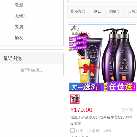
造型
排序方式：
默认
销量
人气
无硅油
去屑
染发
最近浏览
全部浏览历史
¥179.00
已售0件
滋源无硅油洗发水氨基酸生姜535洗护
发套装


对比
收藏
0