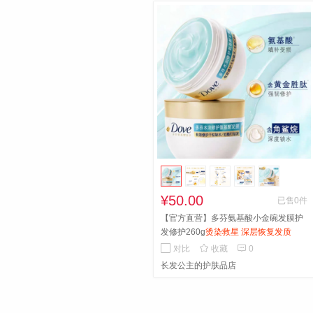
¥50.00
已售0件
【官方直营】多芬氨基酸小金碗发膜护
发修护260g
烫染救星 深层恢复发质


对比
收藏
0
长发公主的护肤品店