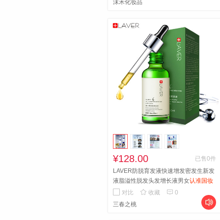
沫禾化妆品
¥128.00
已售0件
LAVER防脱育发液快速增发密发生新发
液脂溢性脱发头发增长液男女
认准国妆
特字 告别脱发轻松密发买3送1


对比
收藏
0

三春之桃