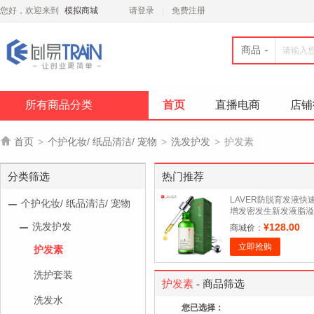
您好，欢迎来到
模拟商城
请登录
免费注册
商品
所有商品分类
首页
直播电商
店铺

首页
>
个护化妆/ 纸品清洁/ 宠物
>
洗发护发
>
护发素
分类筛选
热门推荐
LAVER防脱育发液快
个护化妆/ 纸品清洁/ 宠物
增发密发生新发液脂溢
性脱发头发增长液男女
洗发护发
¥128.00
商城价：
立即抢购
护发素
洗护套装
护发素
- 商品筛选
洗发水
您已选择：