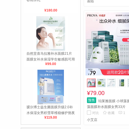
谷雨水乳
喜陌
¥180.00
自然堂喜马拉雅补水面膜21片
面膜女补水保湿学生敏感肌可用
¥99.00
¥79.00
预售
珀莱雅面膜 小球藻
藻面膜补水面膜女男33片
瑷尔博士益生菌面膜升级2.0补


对比
收藏
1
水保湿女男积雪草维稳修护熬夜
¥119.00
救急
小艾店