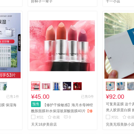
好杯子一辈子
十一小店
¥45.00
¥92.00
已售1件
已售0件
预售
可复美蓝膜 这个
面膜 保湿海
【修护干燥敏感】海月水母神经
类人胶原蛋白膜 
酰胺面膜补水保湿玻尿酸面膜40片
【修
护干燥敏感】海月水母神经酰胺面膜补



对比
收藏
0
对比
收
水保湿玻尿酸面膜40片
天天18岁美容店
完美无瑕美肤小