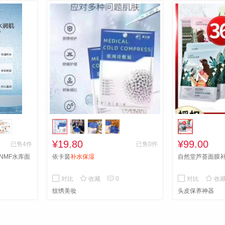
¥19.80
¥99.00
已售4件
已售0件
NMF水库面
依卡茵
补水保湿
自然堂芦荟面膜



对比
收藏
0
对比
收
纹绣美妆
头皮保养神器