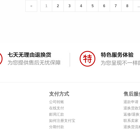
«
1
2
3
4
5
6
7
8
..
支付方式
售后服
公司转账
退款申请
在线支付
退换货政
邮局汇款
返修/退换
如何注册支付宝
联系卖家
分期付款
退换货流