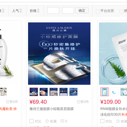
-
确定
量
人气
价格
平台自营
¥69.40
¥109.00
已售0件
已售0件
风魔欧美 持
雅诗兰黛面膜小棕瓶双层面膜
RNW面膜女补水
淡化痘印30片
补水
痘印 修护受损 加



对比
收藏
0
对比
收
补水 植物膜布