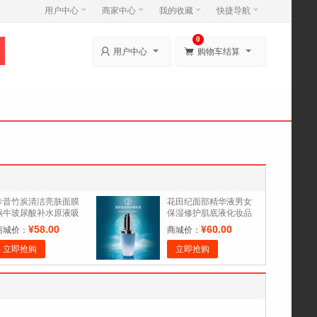
用户中心
商家中心
我的收藏
快捷导航
0


用户中心
购物车结算
卡昔竹炭清洁亮肤面膜
花田纪面部精华液男女
蜗牛玻尿酸补水原液吸
保湿修护肌底液化妆品
黑小菊花男女贴 正品
提亮肤色补水精华原液
¥58.00
¥60.00
商城价：
商城价：
立即抢购
立即抢购