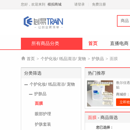
您好，欢迎来到
模拟商城
请登录
免费注册
商品
所有商品分类
首页
直播电商

首页
>
个护化妆/ 纸品清洁/ 宠物
>
护肤品
>
面膜
分类筛选
热门推荐
敷尔佳透
个护化妆/ 纸品清洁/ 宠物
贴
护肤品
商城价：
立即抢
面膜
眼部护理
面膜
- 商品筛选
护肤套装
您已选择：