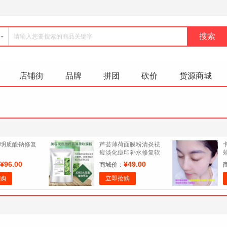
店铺街
品牌
拼团
砍价
货源商城
明质酸钠修复
芦荟薄荷面膜粉清炎祛
痘淡化痘印补水修复软
面膜闭合性粉刺美容专
¥96.00
¥49.00
商城价：
用冰膜粉
购
立即抢购