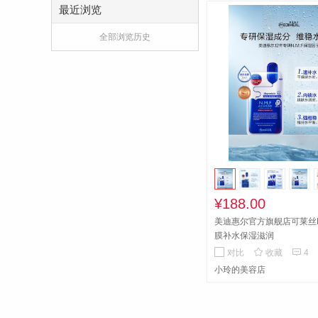
最近浏览
全部浏览历史
¥188.00
美迪惠尔官方旗舰店可莱丝
膜补水保湿滋润


对比
收藏
4
小玲的美容店