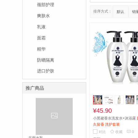
颈部护理
排序方式：
默认
销
爽肤水
乳液
面霜
精华
防晒隔离
进口护肤
推广商品
¥45.90
小黑裙香水洗发水+沐浴露
久留香 洗护套装


对比
收藏
0