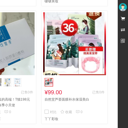
啵啵美妆
部分敏感肌肤的女士而言，积雪草带有
积雪草苷，能够医治皮肤溃疡，加快皮
肤痊愈，推动生长发育，与医治药品相
未登录

辅相成应用，医治作用更优。


¥99.00
已售0件
已售0件
真的高端！T猫198元
自然堂芦荟面膜补水保湿美白
换季小天使



藏
0
对比
收藏
0
店
丫丫彩妆