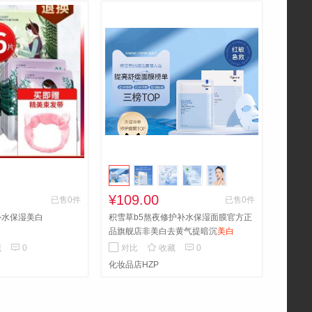
¥109.00
已售0件
已售0件
补水保湿美白
积雪草b5熬夜修护补水保湿面膜官方正
品旗舰店非美白去黄气提暗沉
美白



藏
0
对比
收藏
0
化妆品店HZP