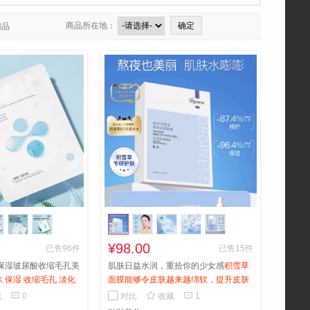
商品所在地：
赠品
¥98.00
已售96件
已售15件
保湿玻尿酸收缩毛孔美
肌肤日益水润，重拾你的少女感
积雪草
 保湿 收缩毛孔 淡化
面膜能够令皮肤越来越绵软，提升皮肤
快吸收 滋润肌肤 层层
胶原蛋白，使紧致皮肤，抑止水肿，对



藏
0
对比
收藏
1
长期熬夜的女孩也是十分有效。针对一