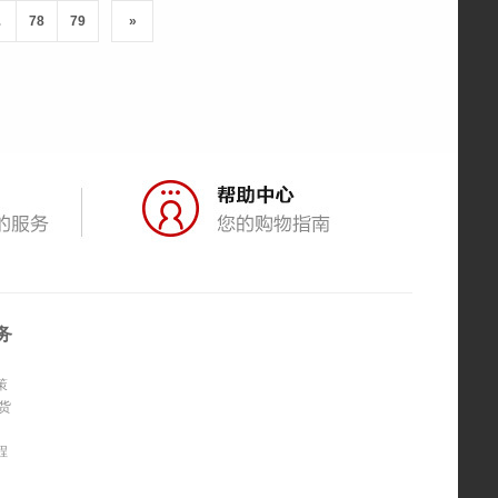
.
78
79
»
务
策
货
程