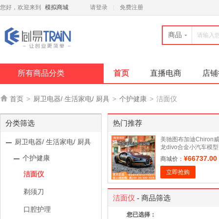
您好，欢迎来到
模拟商城
请登录
免费注册
商品
所有商品分类
首页
直播电商
店铺

首页
>
厨卫电器/ 生活家电/ 厨具
>
个护健康
>
洁面仪
分类筛选
热门推荐
美驰图布加迪Chiron
厨卫电器/ 生活家电/ 厨具
龙divo合金小汽车模型
玩具1:18男孩跑车摆件
个护健康
¥66737.00
商城价：
立即抢购
洁面仪
剃须刀
洁面仪
- 商品筛选
口腔护理
您已选择：