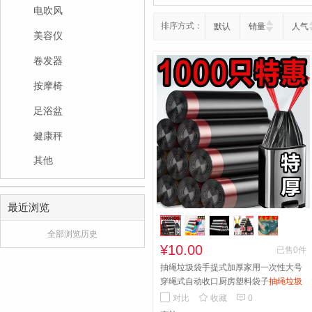
电吹风
排序方式：
默认
销量
人气
美容仪
卷发器
按摩椅
足浴盆
健康秤
其他
最近浏览
全部浏览历史
¥10.00
已售0件
抽绳垃圾袋手提式加厚家用一次性大号
穿绳式自动收口厨房塑料袋子
抽绳垃圾
袋手提式加厚家用一次性大号穿绳式自


对比
收藏
0
动收口厨房塑料袋子