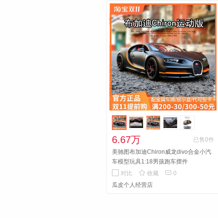
6.67万
已售0件
美驰图布加迪Chiron威龙divo合金小汽
车模型玩具1:18男孩跑车摆件


对比
收藏
0
瓜皮个人经营店