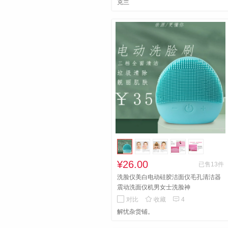
克兰
¥26.00
已售13件
洗脸仪美白电动硅胶洁面仪毛孔清洁器
震动洗面仪机男女士洗脸神


对比
收藏
4
解忧杂货铺。