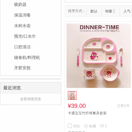
吸奶器
排序方式：
默认
销量
人气
保温消毒
水杯水壶
围兜/口水巾
口腔清洁
辅食机/料理机
牙胶安抚
最近浏览
全部浏览历史
¥39.00
已售1件
卡通宝宝竹纤维餐具套装


对比
收藏
1