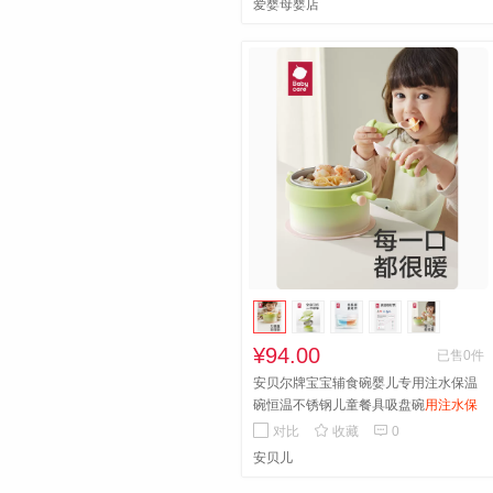
爱婴母婴店
¥94.00
已售0件
安贝尔牌宝宝辅食碗婴儿专用注水保温
碗恒温不锈钢儿童餐具吸盘碗
用注水保
温碗恒温不锈钢儿童餐具吸盘碗


对比
收藏
0
安贝儿