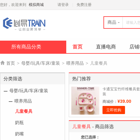
您好，欢迎来到
模拟商城
请登录
免费注册
商品
所有商品分类
首页
直播电商
店铺

首页
>
母婴/玩具/车床/童装
>
喂养用品
>
儿童餐具
分类筛选
热门推荐
卡通宝宝竹纤维餐具套
母婴/玩具/车床/童装
装
喂养用品
¥39.00
商城价：
立即抢购
儿童餐具
奶瓶
儿童餐具
- 商品筛选
奶嘴
您已选择：