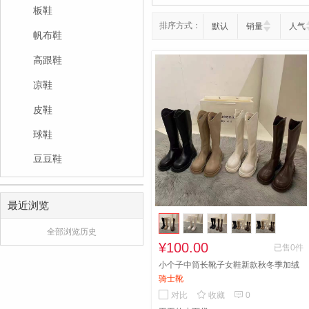
板鞋
排序方式：
默认
销量
人气
帆布鞋
高跟鞋
凉鞋
皮鞋
球鞋
豆豆鞋
最近浏览
全部浏览历史
¥100.00
已售0件
小个子中筒长靴子女鞋新款秋冬季加绒
骑士靴


对比
收藏
0