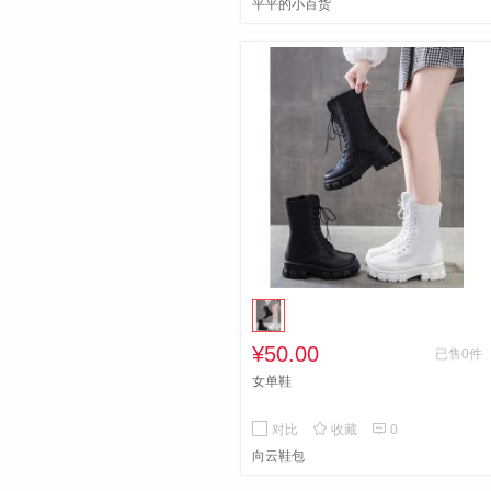
平平的小百货
¥50.00
已售0件
女单鞋


对比
收藏
0
向云鞋包