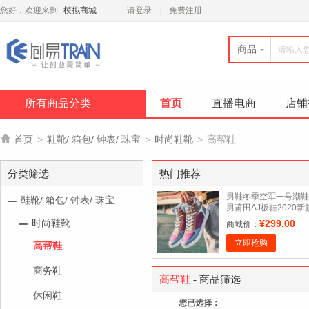
您好，欢迎来到
模拟商城
请登录
免费注册
商品
所有商品分类
首页
直播电商
店铺

首页
>
鞋靴/ 箱包/ 钟表/ 珠宝
>
时尚鞋靴
>
高帮鞋
分类筛选
热门推荐
男鞋冬季空军一号潮鞋
鞋靴/ 箱包/ 钟表/ 珠宝
男莆田AJ板鞋2020新
运动休闲篮球高帮鞋男
时尚鞋靴
¥299.00
商城价：
立即抢购
高帮鞋
商务鞋
高帮鞋
- 商品筛选
休闲鞋
您已选择：