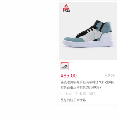
¥85.00
已售0件
匹克潮流板鞋男鞋高帮鞋透气舒适休闲
鞋男百搭运动鞋男DB140027


对比
收藏
0
艾总的鞋子大世界