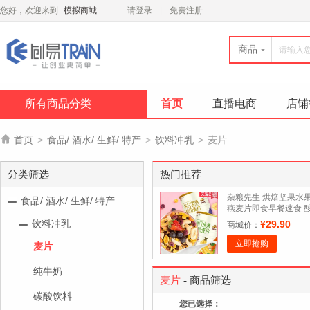
您好，欢迎来到
模拟商城
请登录
免费注册
商品
所有商品分类
首页
直播电商
店铺

首页
>
食品/ 酒水/ 生鲜/ 特产
>
饮料冲乳
>
麦片
分类筛选
热门推荐
杂粮先生 烘焙坚果水
食品/ 酒水/ 生鲜/ 特产
燕麦片即食早餐速食 
奶麦片代餐饱腹食品
饮料冲乳
¥29.90
商城价：
立即抢购
麦片
纯牛奶
麦片
- 商品筛选
碳酸饮料
您已选择：