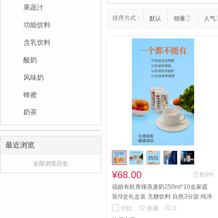
果蔬汁
排序方式：
默认
销量
人气
功能饮料
含乳饮料
酸奶
风味奶
蜂蜜
奶茶
最近浏览
全部浏览历史
¥68.00
已售0件
福娘有机青稞燕麦奶250ml*10盒家庭
装/9盒礼盒装 无糖饮料 自然3分甜 纯净
素食
嘎嘎好吃


对比
收藏
0