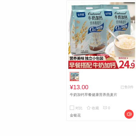
¥13.00
已售0件
牛奶加钙早餐健康营养燕麦片


对比
收藏
0

金银花