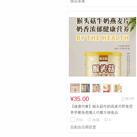
快乐水果
¥35.00
已售0件
【健康代餐】猴头菇牛奶燕麦片即食营
养早餐免煮懒人代餐方便食品


对比
收藏
0
吕彩合日用百货