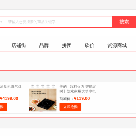
店铺街
品牌
拼团
砍价
货源商城
油烟机燃气灶
美的 【8档火力 智能定
时】防水家用大功率电
磁炉RT22E0103
¥4199.00
¥119.00
商城价：
购
立即抢购