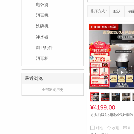
电饭煲
排序方式：
默认
销
消毒机
洗碗机
净水器
厨卫配件
消毒柜
最近浏览
全部浏览历史
¥4199.00
方太抽吸油烟机燃气灶套装


对比
收藏
0