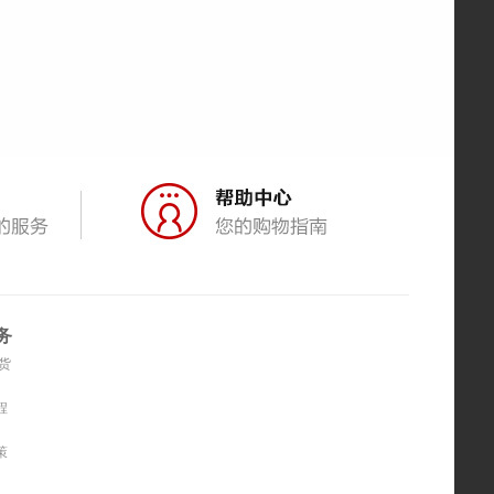
务
货
程
策