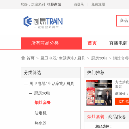
您好，欢迎来到
模拟商城
请登录
免费注册
商品
所有商品分类
首页
直播电商

首页
>
厨卫电器/ 生活家电/ 厨具
>
厨房大电
>
烟灶套餐
分类筛选
热门推荐
方太抽吸
厨卫电器/ 生活家电/ 厨具
套装
厨房大电
商城价：
立即抢
烟灶套餐
油烟机
烟灶套餐
- 商品筛选
热水器
您已选择：