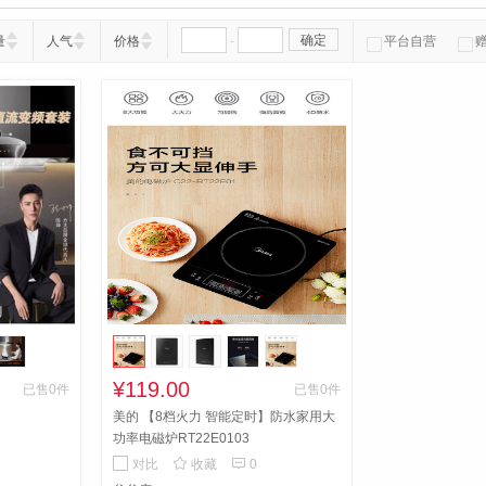
-
确定
量
人气
价格
平台自营
¥119.00
已售0件
已售0件
美的 【8档火力 智能定时】防水家用大
功率电磁炉RT22E0103


对比
收藏
0