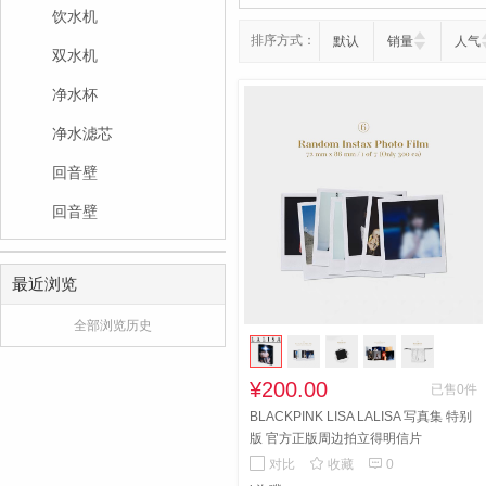
饮水机
排序方式：
默认
销量
人气
双水机
净水杯
净水滤芯
回音壁
回音壁
最近浏览
全部浏览历史
¥200.00
已售0件
BLACKPINK LISA LALISA 写真集 特别
版 官方正版周边拍立得明信片


对比
收藏
0