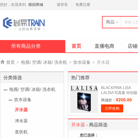
您好，欢迎来到
模拟商城
请登录
免费注册
商品
所有商品分类
首页
直播电商
店铺

首页
>
电视/ 空调/ 冰箱/ 洗衣机
>
饮水设备
>
开水器
分类筛选
热门推荐
BLACKPINK LISA
电视/ 空调/ 冰箱/ 洗衣机
LALISA 写真集 特别版
官方正版周边拍立得明
饮水设备
¥200.00
商城价：
信片
立即抢购
开水器
净水器
开水器
- 商品筛选
直饮机
您已选择：