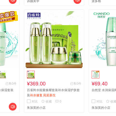


诉颜美学
派多格
¥369.00
¥69.40
已售0件
已售0件
水保湿套装
百雀羚水能量焕耀套装补水保湿护肤套
自然堂 水润保湿
装
补水修复 宛若新生



对比
收藏
0
对比
收

朱加英的小店
朱加英的小店