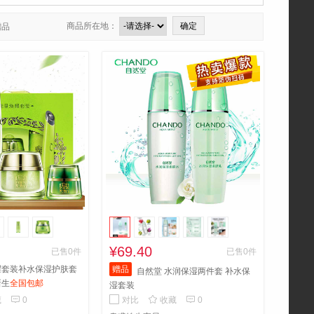
商品所在地：
赠品
¥69.40
已售0件
已售0件
耀套装补水保湿护肤套
赠品
自然堂 水润保湿两件套 补水保
新生
全国包邮
湿套装



藏
0
对比
收藏
0