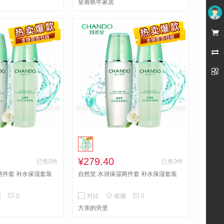
皇甫铁牛家居
未登录



¥279.40
已售0件
已售0件
两件套 补水保湿套装
自然堂 水润保湿两件套 补水保湿套装



藏
0
对比
收藏
0
方亲的劳里