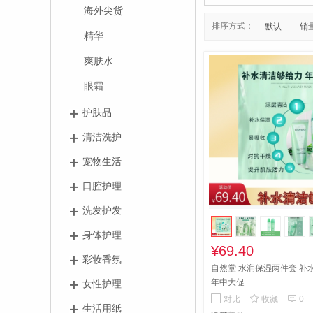
海外尖货
排序方式：
默认
销
精华
爽肤水
眼霜
护肤品
清洁洗护
宠物生活
口腔护理
洗发护发
身体护理
¥69.40
彩妆香氛
自然堂 水润保湿两件套 补
年中大促
女性护理


对比
收藏
0
生活用纸