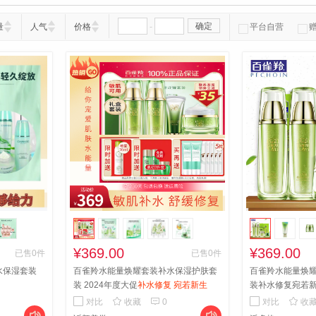
-
确定
量
人气
价格
平台自营
¥369.00
¥369.00
已售0件
已售0件
水保湿套装
百雀羚水能量焕耀套装补水保湿护肤套
百雀羚水能量焕
装 2024年度大促
补水修复 宛若新生
装补水修复宛若



对比
收藏
0
对比
收