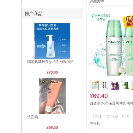
诉颜美学
推广商品
颐莲氨基酸云朵洁面泡洗面奶
¥70.00
¥69.40
自然堂 水润保湿两件套 补


对比
收藏
0
洗面奶
美容店
¥99.00