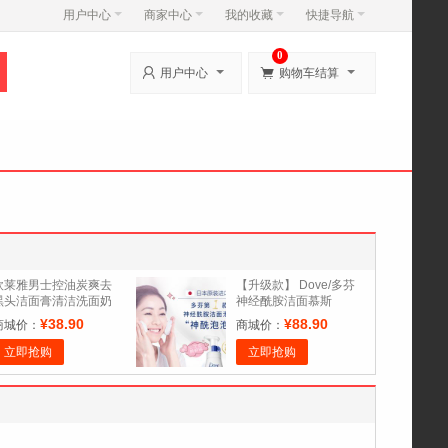
用户中心
商家中心
我的收藏
快捷导航
0


用户中心
购物车结算
欧莱雅男士控油炭爽去
【升级款】 Dove/多芬
黑头洁面膏清洁洗面奶
神经酰胺洁面慕斯
洁面乳官方正品
160ml*2氨基酸洗面奶套
¥38.90
¥88.90
商城价：
商城价：
装
立即抢购
立即抢购