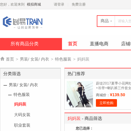
您好，欢迎来到
模拟商城
请登录
免费注册
商品
所有商品分类
首页
直播电商
店铺

首页
>
男装/ 女装/ 内衣
>
特色服装
>
妈妈装
分类筛选
热门推荐
蔚缇2017夏季小花网
男装/ 女装/ 内衣
+吊带+喇叭裤三件套
特色服装
¥139.50
商城价：
立即抢购
妈妈装
大码女装
妈妈装
- 商品筛选
职业套装
您已选择：