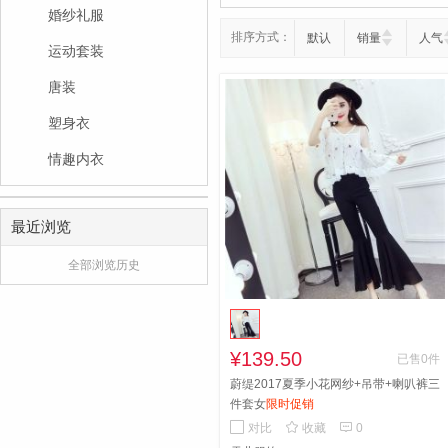
婚纱礼服
排序方式：
默认
销量
人气
运动套装
唐装
塑身衣
情趣内衣
最近浏览
全部浏览历史
¥139.50
已售0件
蔚缇2017夏季小花网纱+吊带+喇叭裤三
件套女
限时促销


对比
收藏
0