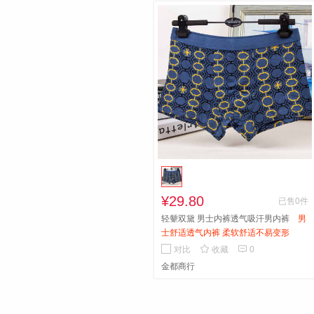
¥29.80
已售0件
轻颦双黛 男士内裤透气吸汗男内裤
男
士舒适透气内裤 柔软舒适不易变形


对比
收藏
0
金都商行