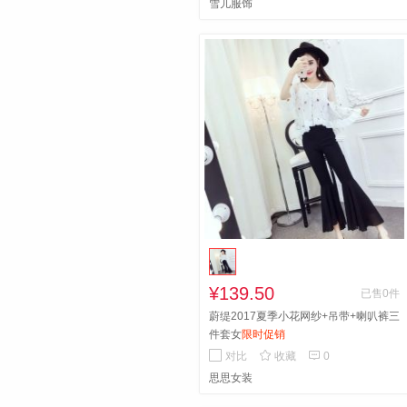
雪儿服饰
¥139.50
已售0件
蔚缇2017夏季小花网纱+吊带+喇叭裤三
件套女
限时促销


对比
收藏
0
思思女装