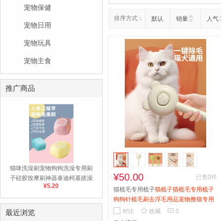
宠物保健
排序方式：
默认
销量
人气
宠物日用
宠物玩具
宠物主食
推广商品
猫咪洗澡刷宠物狗狗洗澡专用刷
¥50.00
已售0件
子硅胶按摩刷神器泰迪柯基搓澡
¥5.20
用品 蓝色
猫梳毛专用梳子
猫梳子猫梳毛专用梳子
狗狗针梳毛刷去浮毛用品宠物撸猫专用
猫饼制


对比
收藏
0
最近浏览