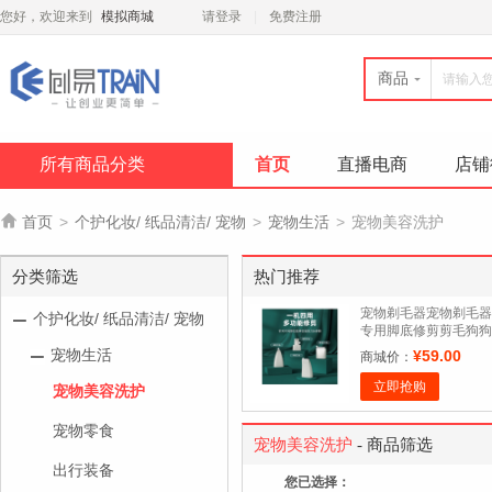
您好，欢迎来到
模拟商城
请登录
免费注册
商品
所有商品分类
首页
直播电商
店铺

首页
>
个护化妆/ 纸品清洁/ 宠物
>
宠物生活
>
宠物美容洗护
分类筛选
热门推荐
宠物剃毛器宠物剃毛器
个护化妆/ 纸品清洁/ 宠物
专用脚底修剪剪毛狗狗
猫咪电推剪静音神器脚
宠物生活
¥59.00
商城价：
毛电推工具
立即抢购
宠物美容洗护
宠物零食
宠物美容洗护
- 商品筛选
出行装备
您已选择：