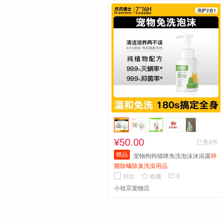
滑且有光泽，并散发清新淡雅的持久香
气，呵护宠物肌肤健康。
¥50.00
已售6件
赠品
宠物狗狗猫咪免洗泡沫沐浴露
抑
菌除螨除臭洗澡用品


对比
收藏
6
小祖宗宠物店