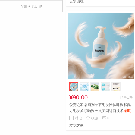
云水流檀
全部浏览历史
¥90.00
已售1件
爱宠之家柔顺剂专研毛发除体味温和配
方毛发柔顺狗狗犬类美国进口技术
柔顺
系列，特别添加的天然植物精华与护毛


对比
收藏
0
成分，在温和清洁的同时，能显著滋养
爱宠之家
毛发，使宠物的被毛洗后格外柔软、顺