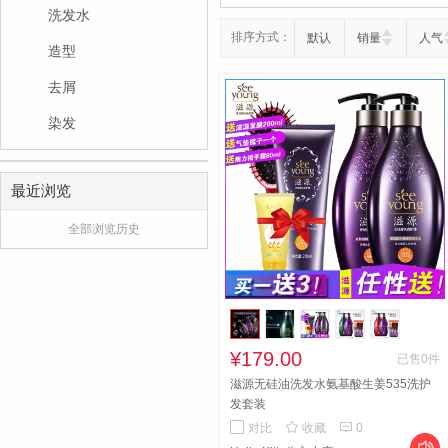
洗发水
排序方式：
默认
销量
人气
造型
去屑
染发
最近浏览
全部浏览历史
¥179.00
已售0件
滋源无硅油洗发水氨基酸生姜535洗护
发套装


对比
收藏
0