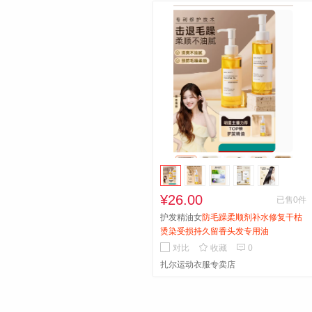
¥26.00
已售0件
护发精油女
防毛躁柔顺剂补水修复干枯
烫染受损持久留香头发专用油


对比
收藏
0
扎尔运动衣服专卖店