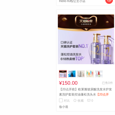

Hello Kitty公主小店
¥150.00
已售0件
【20点开抢】欧莱雅玻尿酸洗发水护发
素洗护套装控油蓬松洗头水
【20点开
抢】欧莱雅玻尿酸洗发水护发素洗护套


对比
收藏
0
装控油蓬松洗头水
妆小造