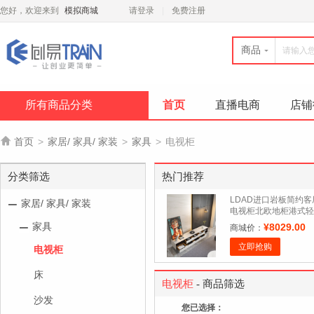
您好，欢迎来到
模拟商城
请登录
免费注册
商品
所有商品分类
首页
直播电商
店铺

首页
>
家居/ 家具/ 家装
>
家具
>
电视柜
分类筛选
热门推荐
LDAD进口岩板简约客
家居/ 家具/ 家装
电视柜北欧地柜港式轻
奢后现代储物电视机柜
家具
¥8029.00
商城价：
立即抢购
电视柜
床
电视柜
- 商品筛选
沙发
您已选择：