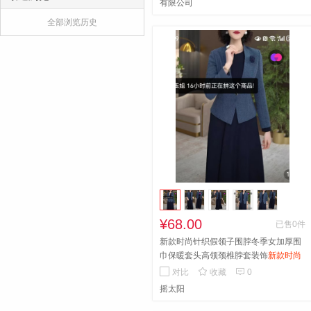
有限公司
全部浏览历史
¥68.00
已售0件
新款时尚针织假领子围脖冬季女加厚围
巾保暖套头高领颈椎脖套装饰
新款时尚
针织假领子围脖冬季女加厚围巾保暖套


对比
收藏
0
头高领颈椎脖套装饰
摇太阳