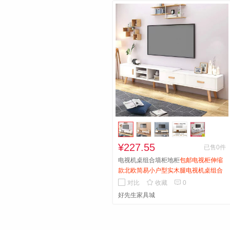
¥227.55
已售0件
电视机桌组合墙柜地柜
包邮电视柜伸缩
款北欧简易小户型实木腿电视机桌组合
墙柜地柜


对比
收藏
0
好先生家具城