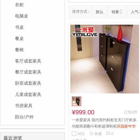
衣柜
排序方式：
默认
销量
人气
电脑桌
书桌
餐桌
餐椅
客厅成套家具
餐厅成套家具
卧室成套家具
儿童成套家具
书房家具
¥999.00
已售0件
阳台/户外
一米爱家具 现代简约鞋柜玄关门厅柜多
功能简易翻斗鞋柜超薄鞋柜
庆国家年华
疯狂抢购中


对比
收藏
0
最近浏览