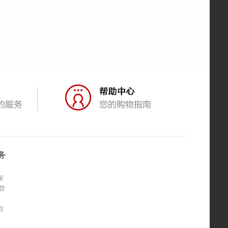
务
策
货
程