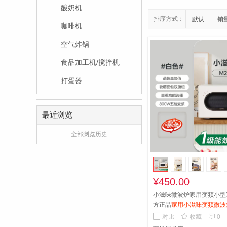
酸奶机
排序方式：
默认
销
咖啡机
空气炸锅
食品加工机/搅拌机
打蛋器
最近浏览
全部浏览历史
¥450.00
小滋味微波炉家用变频小型
方正品
家用小滋味变频微波
颜值，小型迷你省空间，官


对比
收藏
0
热锁鲜不夹生，泡茶加热一