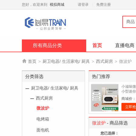
您好，欢迎来到
模拟商城
请登录
免费注册
商品
所有商品分类
首页
直播电商

首页
>
厨卫电器/ 生活家电/ 厨具
>
西式厨房
>
微波炉
分类筛选
热门推荐
小滋味微
厨卫电器/ 生活家电/ 厨具
小型迷你
白色 20L
西式厨房
商城价：
立即抢
微波炉
电烤箱
微波炉
- 商品筛选
面包机
您已选择：