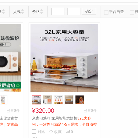
-
确定
量
人气
价格
平台自营
¥320.00
已售0件
已售0件
迷你复古官
米家电烤箱 家用智能烘焙机
32L大容
炉｜复古高
积，一次性可满足4-5人需求；全自动控
方正品，速
温，不用担心实物烘烤过度；颜色淡


对比
收藏
0
键搞定，居
雅，尽显美观；小米品牌，质量安全可