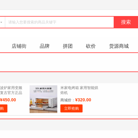
店铺街
品牌
拼团
砍价
货源商城
波炉家用变频
米家电烤箱 家用智能烘
复古官方正品
焙机
¥450.00
¥320.00
商城价：
购
立即抢购