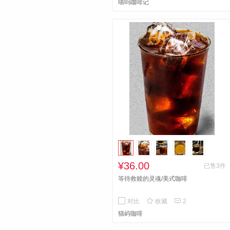
喵呜咖啡记
¥36.00
已售3件
等待救赎的灵魂/美式咖啡


对比
收藏
2
猫屿咖啡