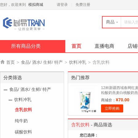
您好，欢迎来到
模拟商城
请登录
免费注册
商品
所有商品分类
首页
直播电商
店铺

首页
>
食品/ 酒水/ 生鲜/ 特产
>
饮料冲乳
>
含乳饮料
分类筛选
热门推荐
12杯新疆西域春网红
食品/ 酒水/ 生鲜/ 特产
粒酸奶燕麦白桃酸奶燕
麦菠萝卡曼橘酸奶整箱
饮料冲乳
¥70.00
商城价：
立即抢购
含乳饮料
纯牛奶
含乳饮料
- 商品筛选
碳酸饮料
您已选择：