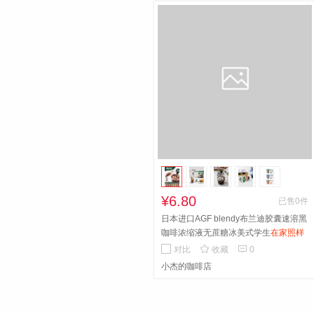
¥6.80
已售0件
日本进口AGF blendy布兰迪胶囊速溶黑
咖啡浓缩液无蔗糖冰美式学生
在家照样
享受咖啡馆风情 甄选上等咖啡豆融入咖


对比
收藏
0
啡香浓 好喝不胖
小杰的咖啡店