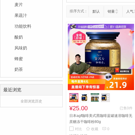
麦片
排序方式：
默认
销量
人气
果蔬汁
功能饮料
酸奶
风味奶
蜂蜜
奶茶
最近浏览
全部浏览历史
¥25.00
已售0件
日本agf咖啡美式黑咖啡蓝罐速溶咖啡无
蔗糖冻干咖啡粉80g


对比
收藏
0