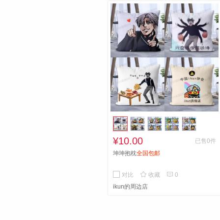
¥10.00
已售0件
坤坤抱枕
全国包邮


对比
收藏
0
ikun的周边店