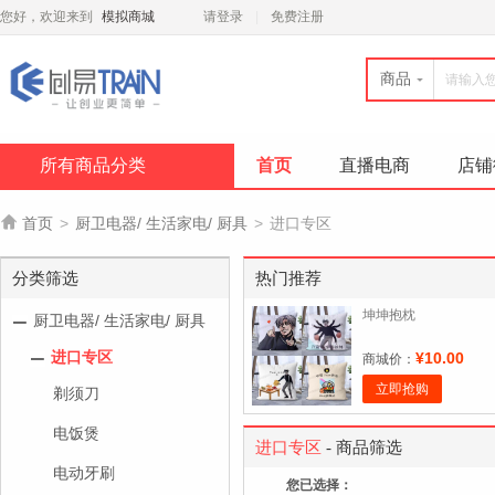
您好，欢迎来到
模拟商城
请登录
免费注册
商品
所有商品分类
首页
直播电商
店铺

首页
>
厨卫电器/ 生活家电/ 厨具
>
进口专区
分类筛选
热门推荐
坤坤抱枕
厨卫电器/ 生活家电/ 厨具
进口专区
¥10.00
商城价：
立即抢购
剃须刀
电饭煲
进口专区
- 商品筛选
电动牙刷
您已选择：