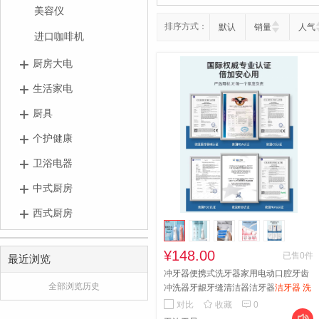
美容仪
排序方式：
默认
销量
人气
进口咖啡机
厨房大电
生活家电
厨具
个护健康
卫浴电器
中式厨房
西式厨房
¥148.00
已售0件
最近浏览
冲牙器便携式洗牙器家用电动口腔牙齿
全部浏览历史
冲洗器牙龈牙缝清洁器洁牙器
洁牙器 洗
牙机 冲牙 洗牙 口腔清洁器


对比
收藏
0