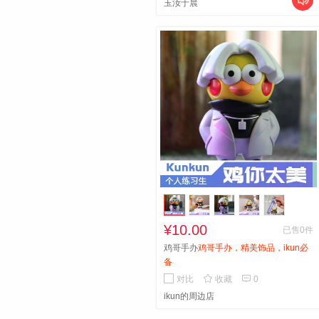

玉汝于晨
¥10.00
已售0件
鸡哥手办
鸡哥手办，精美饰品，ikun必
备


对比
收藏
0
ikun的周边店