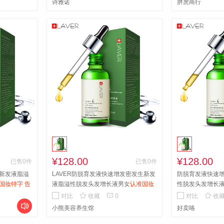
诗雅诺
胖虎商行
¥128.00
¥128.00
已售0件
已售0件
新发液脂溢
LAVER防脱育发液快速增发密发生新发
防脱育发液快速
国妆特字 告
液脂溢性脱发头发增长液男女
认准国妆
性脱发头发增长
特字 告别脱发轻松密发买3送1
别脱发轻松密发买



对比
收藏
0
对比
收

小熊美容养生馆
好卖咯