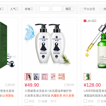
-
确定
量
人气
价格
平台自营
¥49.90
¥128.00
已售0件
已售0件
发密发生新发
小黑裙香水洗发水+沐浴露滋养修护持
LAVER防脱育
女
认准国妆
久留香去屑止痒控油
风魔欧美 持久留香
液脂溢性脱发头
送1
洗护套装
特字 告别脱发轻



对比
收藏
0
对比
收