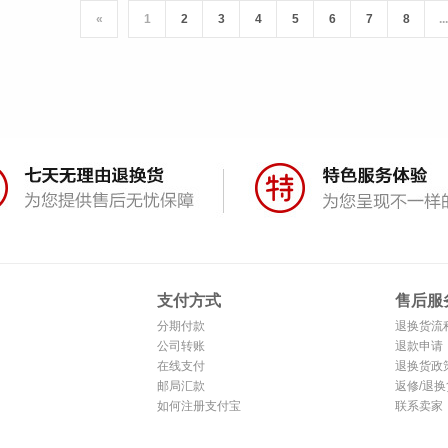
«
1
2
3
4
5
6
7
8
...
支付方式
售后服
分期付款
退换货流
公司转账
退款申请
在线支付
退换货政
邮局汇款
返修/退换
如何注册支付宝
联系卖家