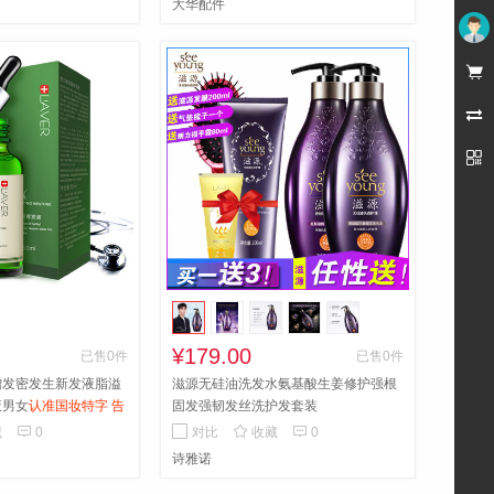
大华配件
未登录



¥179.00
已售0件
已售0件
增发密发生新发液脂溢
滋源无硅油洗发水氨基酸生姜修护强根
液男女
认准国妆特字 告
固发强韧发丝洗护发套装
3送1



藏
0
对比
收藏
0
诗雅诺