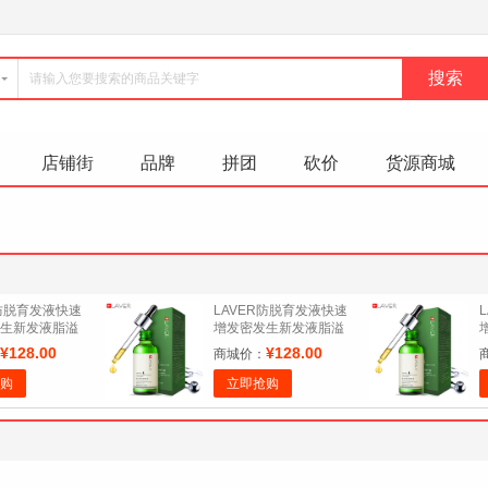
店铺街
品牌
拼团
砍价
货源商城
R防脱育发液快速
LAVER防脱育发液快速
生新发液脂溢
增发密发生新发液脂溢
发增长液男女
性脱发头发增长液男女
¥128.00
¥128.00
商城价：
购
立即抢购