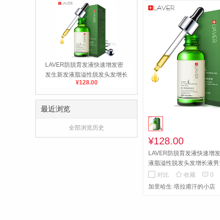
LAVER防脱育发液快速增发密
发生新发液脂溢性脱发头发增长
¥128.00
液男女
最近浏览
全部浏览历史
¥128.00
LAVER防脱育发液快速增
液脂溢性脱发头发增长液男
特字 告别脱发轻松密发买3


对比
收藏
0
加里哈生·塔拉甫汗的小店