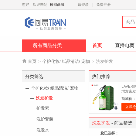
您好，欢迎来到
模拟商城
请登录
免费注册
商品
所有商品分类
首页
直播电商

首页
>
个护化妆/ 纸品清洁/ 宠物
>
洗发护发
分类筛选
热门推荐
LAVE
个护化妆/ 纸品清洁/ 宠物
增发密发
性脱发头
洗发护发
商城价：
立即抢
护发素
洗护套装
洗发护发
- 商品筛选
洗发水
您已选择：