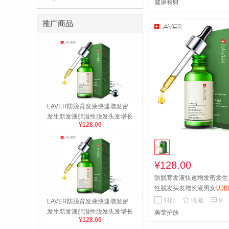
健康有财
推广商品
LAVER防脱育发液快速增发密
发生新发液脂溢性脱发头发增长
¥128.00
液男女
¥128.00
防脱育发液快速增发密发生
性脱发头发增长液男女
认准
别脱发轻松密发买3送1


对比
收藏
0
LAVER防脱育发液快速增发密
发生新发液脂溢性脱发头发增长
美荣护肤
¥128.00
液男女