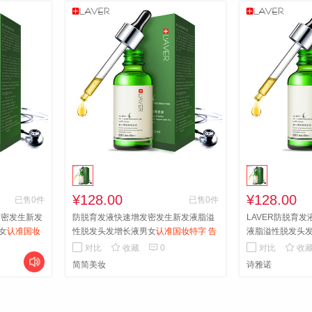
¥128.00
¥128.00
已售0件
已售0件
发密发生新发
防脱育发液快速增发密发生新发液脂溢
LAVER防脱育
女
认准国妆
性脱发头发增长液男女
认准国妆特字 告
液脂溢性脱发头
送1
别脱发轻松密发买3送1
特字 告别脱发轻



对比
收藏
0
对比
收

简简美妆
诗雅诺