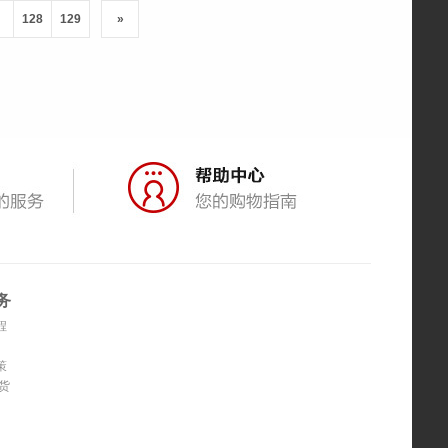
128
129
»
务
程
策
货