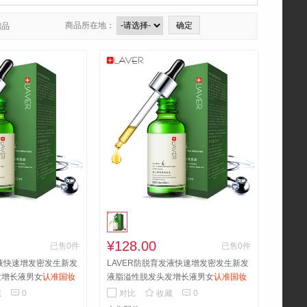
商品所在地：
赠品
¥128.00
已售0件
已售0件
发液快速增发密发生新发
LAVER防脱育发液快速增发密发生新发
发增长液男女
认准国妆
液脂溢性脱发头发增长液男女
认准国妆
松密发买3送1
特字 告别脱发轻松密发买3送1



藏
0
对比
收藏
0