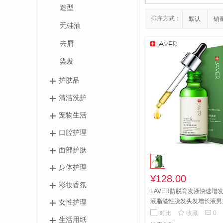
造型
排序方式：
默认
销
无硅油
去屑
染发
护肤品
清洁洗护
宠物生活
口腔护理
面部护肤
身体护理
¥128.00
彩妆香氛
LAVER防脱育发液快速增
液脂溢性脱发头发增长液男
女性护理
特字 告别脱发轻松密发买3


对比
收藏
0
生活用纸