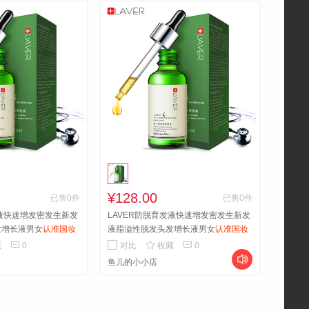
¥128.00
已售0件
已售0件
发液快速增发密发生新发
LAVER防脱育发液快速增发密发生新发
发增长液男女
认准国妆
液脂溢性脱发头发增长液男女
认准国妆
松密发买3送1
特字 告别脱发轻松密发买3送1



藏
0
对比
收藏
0

鱼儿的小小店