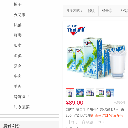
橙子
排序方式：
默认
销量
人气
火龙果
凤梨
虾类
贝类
鱼类
猪肉
牛肉
羊肉
冷冻食品
¥89.00
已售0件
时令蔬菜
新西兰进口牛奶纽仕兰高钙低脂纯牛奶
250ml*24盒*1箱
新西兰进口 牧场直供
100%生牛乳


对比
收藏
0
最近浏览