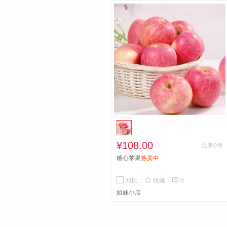
¥108.00
已售0件
糖心苹果
热卖中


对比
收藏
0
姐妹小店