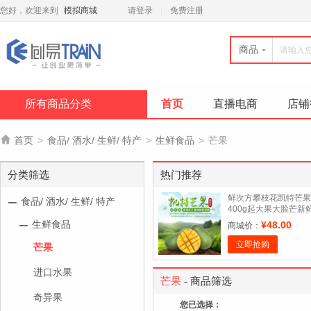
您好，欢迎来到
模拟商城
请登录
免费注册
商品
所有商品分类
首页
直播电商
店铺

首页
>
食品/ 酒水/ 生鲜/ 特产
>
生鲜食品
>
芒果
分类筛选
热门推荐
鲜次方攀枝花凯特芒果
食品/ 酒水/ 生鲜/ 特产
400g起大果大脸芒新
水果东东.农场 净重5
生鲜食品
¥48.00
商城价：
立即抢购
芒果
进口水果
芒果
- 商品筛选
奇异果
您已选择：