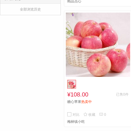
精品点心
全部浏览历史
¥108.00
已售0件
糖心苹果
热卖中


对比
收藏
0
梅林镇小吃