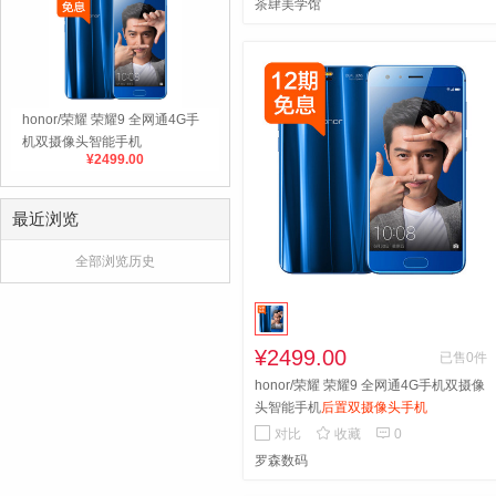
茶肆美学馆
honor/荣耀 荣耀9 全网通4G手
机双摄像头智能手机
¥2499.00
最近浏览
全部浏览历史
¥2499.00
已售0件
honor/荣耀 荣耀9 全网通4G手机双摄像
头智能手机
后置双摄像头手机


对比
收藏
0
罗森数码