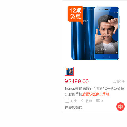
¥2499.00
已售0件
honor/荣耀 荣耀9 全网通4G手机双摄像
头智能手机
后置双摄像头手机


对比
收藏
0

巴哥数码店