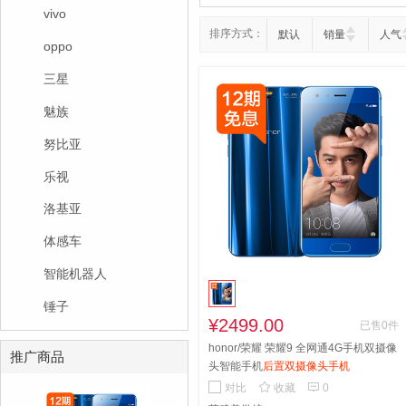
vivo
排序方式：
默认
销量
人气
oppo
三星
魅族
努比亚
乐视
洛基亚
体感车
智能机器人
锤子
¥2499.00
已售0件
honor/荣耀 荣耀9 全网通4G手机双摄像
推广商品
头智能手机
后置双摄像头手机


对比
收藏
0