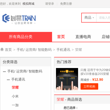
您好，欢迎来到
模拟商城
请登录
免费注册
商品
所有商品分类
首页
直播电商
店铺

首页
>
手机/ 运营商/ 智能数码
>
手机通讯
>
荣耀
分类筛选
热门推荐
闪魔 适用于华为20钢
手机/ 运营商/ 智能数码
膜V20青春版20S荣耀
20PRO抗蓝光
手机通讯
¥12.90
商城价：
立即抢购
荣耀
小米
荣耀
- 商品筛选
一加
您已选择：