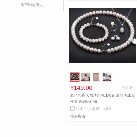
全部浏览历史
¥149.00
已售0件
豪华套装 天然淡水珍珠项链 豪华珍珠五
件套 送妈妈礼物


对比
收藏
0
小热店铺