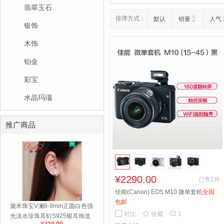
翡翠玉石
排序方式：
默认
销量
人气
银饰
木饰
铂金
彩宝
水晶玛瑙
推广商品
¥2290.00
已售1件
佳能(Canon) EOS M10 微单套机
全国
包邮
黛米珠宝V澜8-9mm正圆白色强


对比
收藏
1
光淡水珍珠耳钉S925银耳饰送