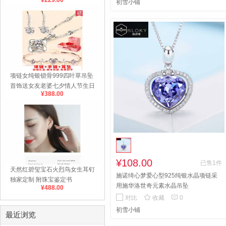
¥229.00
初雪小铺
女友礼物
项链女纯银锁骨999四叶草吊坠
首饰送女友老婆七夕情人节生日
¥388.00
礼物
¥108.00
已售1件
天然红碧玺宝石火烈鸟女生耳钉
施诺绮心梦爱心型925纯银水晶项链采
独家定制 附珠宝鉴定书
用施华洛世奇元素水晶吊坠
¥488.00


对比
收藏
0
初雪小铺
最近浏览