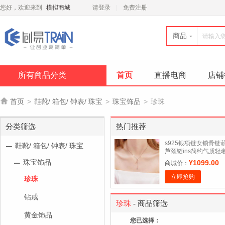
您好，欢迎来到
模拟商城
请登录
免费注册
商品
所有商品分类
首页
直播电商
店铺

首页
>
鞋靴/ 箱包/ 钟表/ 珠宝
>
珠宝饰品
>
珍珠
分类筛选
热门推荐
s925银项链女锁骨链
鞋靴/ 箱包/ 钟表/ 珠宝
芦颈链ins简约气质轻
小众吊坠生日礼物
珠宝饰品
¥1099.00
商城价：
立即抢购
珍珠
钻戒
珍珠
- 商品筛选
黄金饰品
您已选择：