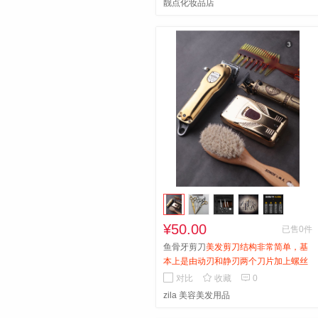
靓点化妆品店
¥50.00
已售0件
鱼骨牙剪刀
美发剪刀结构非常简单，基
本上是由动刃和静刃两个刀片加上螺丝
和消声器组成， 并包括连杆、指圈、剪


对比
收藏
0
尾、螺丝垫片、轴承、塑料垫片、定位
zila 美容美发用品
压簧等。