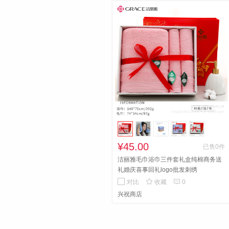
¥45.00
已售0件
洁丽雅毛巾浴巾三件套礼盒纯棉商务送
礼婚庆喜事回礼logo批发刺绣


对比
收藏
0
兴祝商店