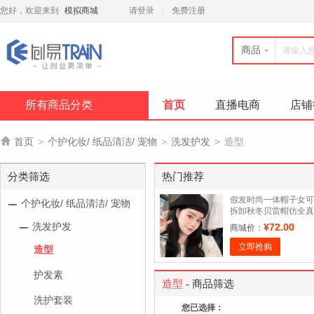
您好，欢迎来到
模拟商城
请登录
免费注册
商品
所有商品分类
首页
直播电商
店铺

首页
>
个护化妆/ 纸品清洁/ 宠物
>
洗发护发
>
造型
分类筛选
热门推荐
假发时尚一体帽子女可
个护化妆/ 纸品清洁/ 宠物
拆卸秋冬贝雷帽仿全真
人发逼真假发帽长卷发
洗发护发
¥72.00
商城价：
立即抢购
造型
护发素
造型
- 商品筛选
洗护套装
您已选择：