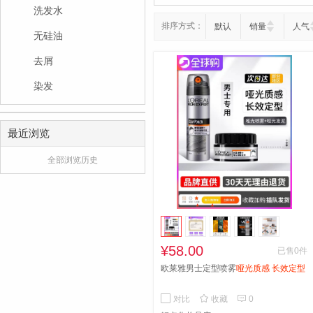
洗发水
排序方式：
默认
销量
人气
无硅油
去屑
染发
最近浏览
全部浏览历史
¥58.00
已售0件
欧莱雅男士定型喷雾
哑光质感 长效定型


对比
收藏
0