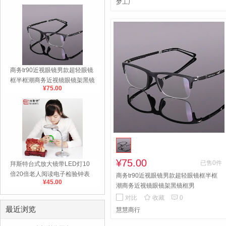
梦工厂
商务tr90近视眼镜男款超轻眼镜
框半框潮商务近视镜眼镜架黑镜
¥75.00
框男
¥75.00
已售0件
拜斯特台式放大镜带LED灯10
倍20倍老人阅读电子检验钟表
商务tr90近视眼镜男款超轻眼镜框半框
¥45.00
手机维修
潮商务近视镜眼镜架黑镜框男


对比
收藏
0
最近浏览
慧慧商行