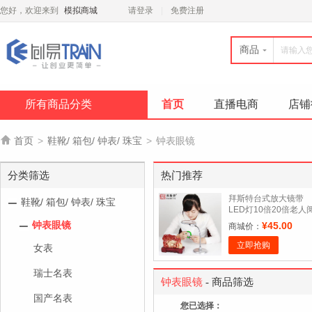
您好，欢迎来到
模拟商城
请登录
免费注册
商品
所有商品分类
首页
直播电商
店铺

首页
>
鞋靴/ 箱包/ 钟表/ 珠宝
>
钟表眼镜
分类筛选
热门推荐
拜斯特台式放大镜带
鞋靴/ 箱包/ 钟表/ 珠宝
LED灯10倍20倍老人
读电子检验钟表手机维
钟表眼镜
¥45.00
商城价：
修
立即抢购
女表
瑞士名表
钟表眼镜
- 商品筛选
国产名表
您已选择：