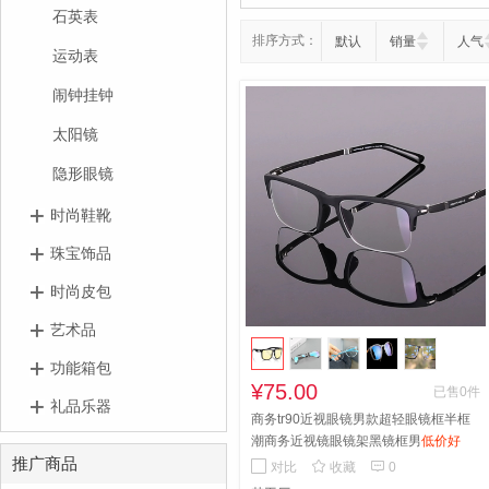
石英表
排序方式：
默认
销量
人气
运动表
闹钟挂钟
太阳镜
隐形眼镜
时尚鞋靴
珠宝饰品
时尚皮包
艺术品
功能箱包
¥75.00
已售0件
礼品乐器
商务tr90近视眼镜男款超轻眼镜框半框
潮商务近视镜眼镜架黑镜框男
低价好
推广商品
用，防护效果高


对比
收藏
0