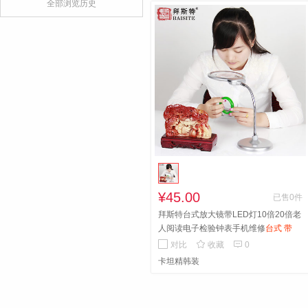
全部浏览历史
¥45.00
已售0件
拜斯特台式放大镜带LED灯10倍20倍老
人阅读电子检验钟表手机维修
台式 带
LED灯 阅读维修


对比
收藏
0
卡坦精韩装