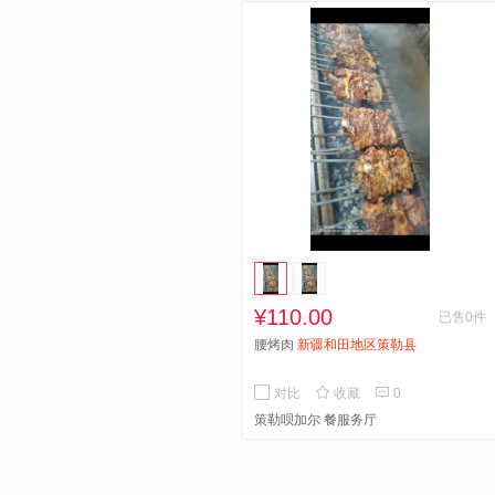
¥110.00
已售0件
腰烤肉
新疆和田地区策勒县


对比
收藏
0
策勒呗加尔 餐服务厅