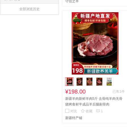
守信之羊
制等做法。羊前腿肉肌肉比较紧实娇
全部浏览历史
嫩，肥瘦相间，烹饪起来比较方便，适
合做炒羊肉、烤羊腿、涮火锅等。羊排
口感外焦里嫩，内里肥而不腻，一抿脱
骨。
¥198.00
已售1件
新疆羊肉新鲜羊肉5斤 去骨纯羊肉无骨
烧烤食材半成品羊后腿剔骨肉


对比
收藏
1
新疆特产铺