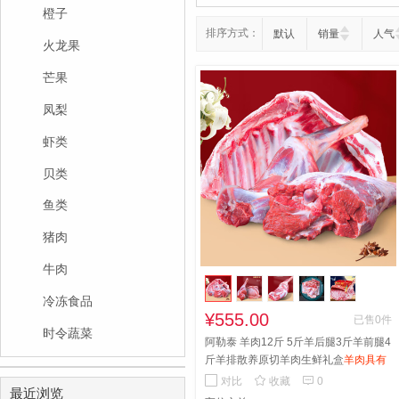
橙子
排序方式：
默认
销量
人气
火龙果
芒果
凤梨
虾类
贝类
鱼类
猪肉
牛肉
冷冻食品
¥555.00
已售0件
时令蔬菜
阿勒泰 羊肉12斤 5斤羊后腿3斤羊前腿4
斤羊排散养原切羊肉生鲜礼盒
羊肉具有
养生保健功效，羊后腿肉筋膜非常多，


对比
收藏
0
最近浏览
口感非常有嚼劲，适合红烧、炖煮、卤