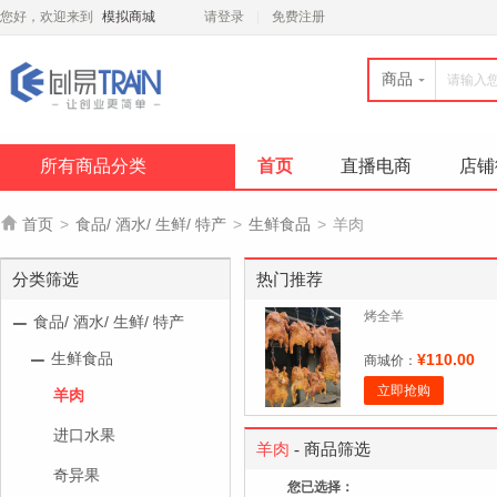
您好，欢迎来到
模拟商城
请登录
免费注册
商品
所有商品分类
首页
直播电商
店铺

首页
>
食品/ 酒水/ 生鲜/ 特产
>
生鲜食品
>
羊肉
分类筛选
热门推荐
烤全羊
食品/ 酒水/ 生鲜/ 特产
生鲜食品
¥110.00
商城价：
立即抢购
羊肉
进口水果
羊肉
- 商品筛选
奇异果
您已选择：