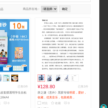
商品所在地：
赠品
¥128.80
已售0件
已售3件
书皮套膜透明学生自粘
薛之谦《意外》黑胶专辑
明星，爱好，
6kA4
收藏，优美音乐，包装精美，



藏
0
对比
收藏
0