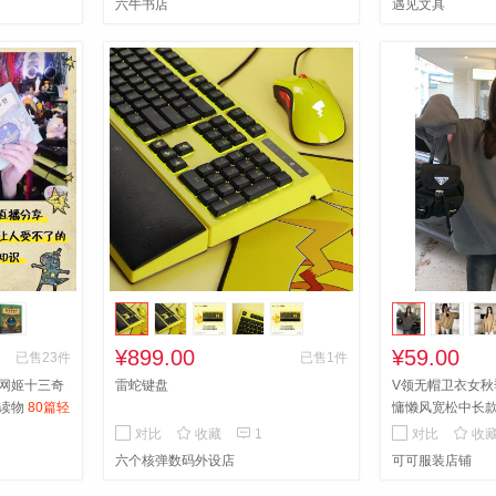
六牛书店
遇见文具
¥899.00
¥59.00
已售23件
已售1件
网姬十三奇
雷蛇键盘
V领无帽卫衣女秋
读物
80篇轻
慵懒风宽松中长
读物
卫衣女秋季202



对比
收藏
1
对比
收
松中长款长袖上
六个核弹数码外设店
可可服装店铺