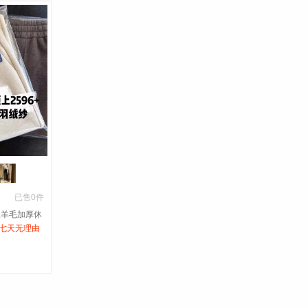
已售0件
酸羊毛加厚休
七天无理由