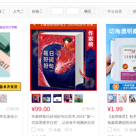
-
确定
量
人气
价格
平台自营
¥99.00
¥1.99
已售0件
已售0件
学生迷你小
作家榜每日好词好句日历书 2024 “新一
【老师推荐】包
代实用美学日历”，让你舍不得撕的日历
免裁剪磨砂防水纸1
书新物种
全国顺丰包邮



对比
收藏
0
对比
收