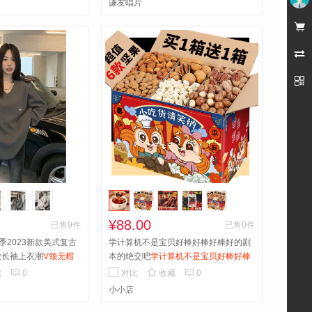
谦友唱片
未登录



¥88.00
已售9件
已售0件
季2023新款美式复古
学计算机不是宝贝好棒好棒好棒好的剧
款长袖上衣潮
V领无帽
本的绝交吧
学计算机不是宝贝好棒好棒
3新款美式复古慵懒风宽
好棒好的剧本的绝交吧



藏
0
对比
收藏
0
衣潮
小小店