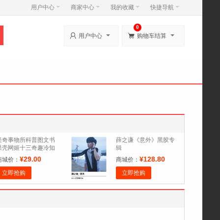
用户中心
商家中心
我的收藏
快捷导航
0


用户中心
购物车结算
怪奇事物所科普图文书
薛之谦《意外》黑胶专
果壳网姬十三奇趣冷知
辑
识搞笑漫画事务科普读
¥29.00
¥128.80
商城价：
商城价：
物
立即抢购
立即抢购