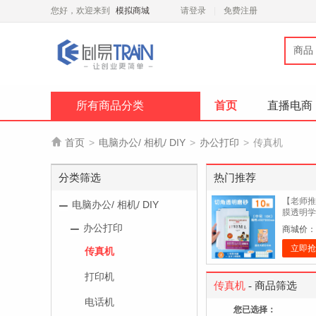
您好，欢迎来到
模拟商城
请登录
免费注册
商品
所有商品分类
首页
直播电商

首页
>
电脑办公/ 相机/ DIY
>
办公打印
>
传真机
分类筛选
热门推荐
【老师推
电脑办公/ 相机/ DIY
膜透明学
磨砂防水纸
办公打印
商城价：
立即抢
传真机
打印机
传真机
- 商品筛选
电话机
您已选择：