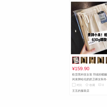
¥159.90
欧货黑科技女装 羽绒纱醋
闲束脚哈伦奶奶卫裤女秋冬
退换货


对比
收藏
0
王五的服装店