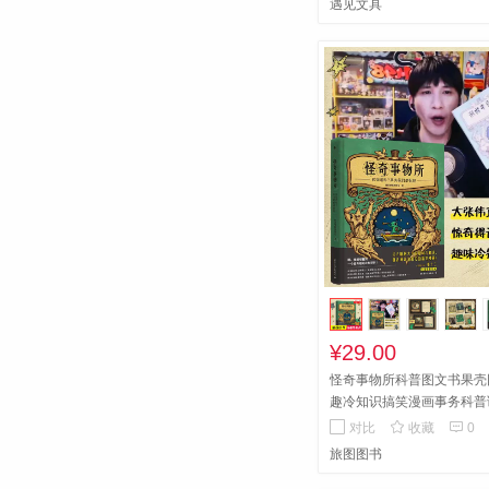
遇见文具
¥29.00
怪奇事物所科普图文书果壳
趣冷知识搞笑漫画事务科普
松幽默的趣味漫画科普百科


对比
收藏
0
旅图图书