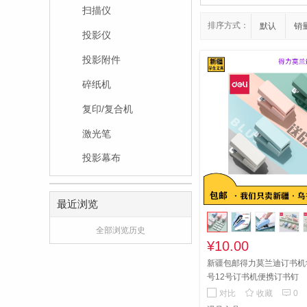
扫描仪
排序方式：
默认
销
投影仪
投影附件
碎纸机
复印/复合机
激光笔
投影幕布
最近浏览
全部浏览历史
¥10.00
新疆包邮得力莫兰迪订书机
号12号订书机便携订书钉


对比
收藏
0