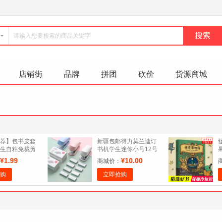
店铺街
品牌
拼团
砍价
货源商城
荐】包书皮套
新疆包邮得力莫兰迪订
生自粘免裁剪
书机学生迷你小号12号
16kA4
订书机便携订书钉
¥1.99
¥10.00
商城价：
购
立即抢购