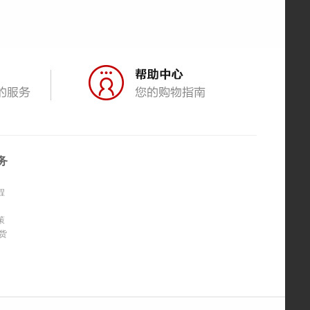
务
程
策
货