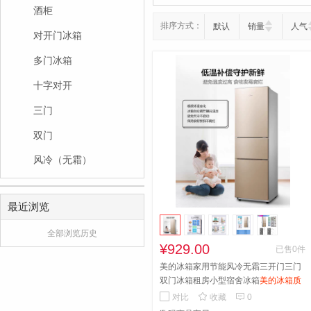
酒柜
排序方式：
默认
销量
人气
对开门冰箱
多门冰箱
十字对开
三门
双门
风冷（无霜）
最近浏览
全部浏览历史
¥929.00
已售0件
美的冰箱家用节能风冷无霜三开门三门
双门冰箱租房小型宿舍冰箱
美的冰箱质
量不错，一直信赖，之前的也是美的冰


对比
收藏
0
箱用了12年，是正品，和实体店一样，