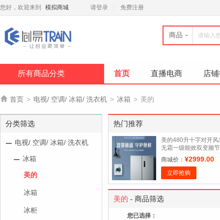
您好，欢迎来到
模拟商城
请登录
免费注册
商品
所有商品分类
首页
直播电商
店铺

首页
>
电视/ 空调/ 冰箱/ 洗衣机
>
冰箱
>
美的
分类筛选
热门推荐
美的480升十字对开风
电视/ 空调/ 冰箱/ 洗衣机
无霜一级能效双变频节
能净味低噪家用冰箱
冰箱
¥2999.00
商城价：
立即抢购
美的
冰箱
美的
- 商品筛选
冰柜
您已选择：