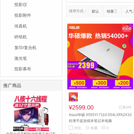
投影仪
排序方式：
默认
销量
人气
投影附件
传真机
碎纸机
复印/复合机
激光笔
投影幕布
推广商品
¥2599.00
已售0件
Asus/华硕 X555YI 7110-554LXFA2X10
轻薄手提游戏本笔记本电脑


对比
收藏
0