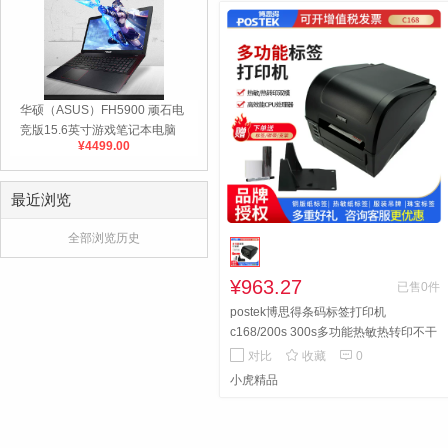
华硕（ASUS）FH5900 顽石电
竞版15.6英寸游戏笔记本电脑
¥4499.00
最近浏览
全部浏览历史
¥963.27
已售0件
postek博思得条码标签打印机
c168/200s 300s多功能热敏热转印不干
胶标签机


对比
收藏
0
小虎精品