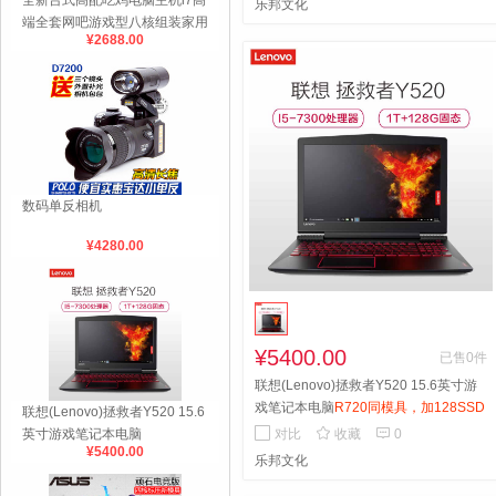
全新台式高配吃鸡电脑主机i7高
乐邦文化
端全套网吧游戏型八核组装家用
¥2688.00
整机
数码单反相机
¥4280.00
¥5400.00
已售0件
联想(Lenovo)拯救者Y520 15.6英寸游
戏笔记本电脑
R720同模具，加128SSD
联想(Lenovo)拯救者Y520 15.6
混合硬盘，GTX1050显卡，背光键盘


对比
收藏
0
英寸游戏笔记本电脑
¥5400.00
乐邦文化