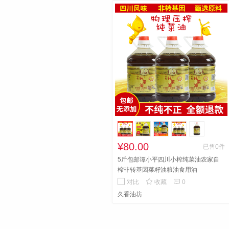
¥80.00
已售0件
5斤包邮谭小平四川小榨纯菜油农家自
榨非转基因菜籽油粮油食用油


对比
收藏
0
久香油坊