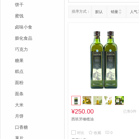
饼干
排序方式：
默认
销量
人气
蜜饯
卤味小食
膨化食品
巧克力
糖果
糕点
面粉
面条
大米
¥250.00
已售0件
月饼
西班牙橄榄油
口香糖


对比
收藏
0
薯片