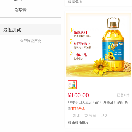
霞霞油店
龟苓膏
最近浏览
全部浏览历史
¥100.00
已售0件
非转基因大豆油油的油条哥油油的油条
哥
非转基因


对比
收藏
0
粮油粮油批发