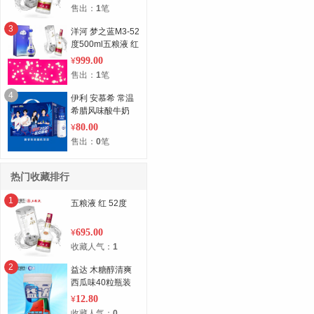
售出：
1
笔
3
洋河 梦之蓝M3-52
度500ml五粮液 红
52度 孝敬长辈，
999.00
¥
推荐用酒
售出：
1
笔
4
伊利 安慕希 常温
希腊风味酸牛奶
原味230g*10瓶/箱
80.00
¥
（礼盒装）高端畅
售出：
0
笔
饮 迪丽热巴同款
热门收藏排行
1
五粮液 红 52度
695.00
¥
收藏人气：
1
2
益达 木糖醇清爽
西瓜味40粒瓶装
56g
12.80
¥
收藏人气：
0