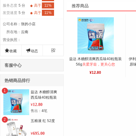
服务态度
5 分
高于
11%
推荐商品
发货速度
5 分
高于
11%
公司名称
：
张的小店
所在地
：
云南
营业执照
：



收藏
动态
益达 木糖醇清爽西瓜味40粒瓶装
伊利
56g
关爱牙齿，更关心您
原味
客服中心
端畅
¥12.80
热销商品排行
23
1
益达 木糖醇清爽
西瓜味40粒瓶装
56g
12.80
¥
售出：
4
笔
2
五粮液 红 52度
695.00
¥