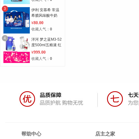
3
伊利 安慕希 常温
希腊风味酸牛奶
原味230g*10瓶/箱
80.00
¥
（礼盒装）高端畅
收藏人气：
0
饮 迪丽热巴同款
4
洋河 梦之蓝M3-52
度500ml五粮液 红
52度 孝敬长辈，
999.00
¥
推荐用酒
收藏人气：
0
帮助中心
店主之家