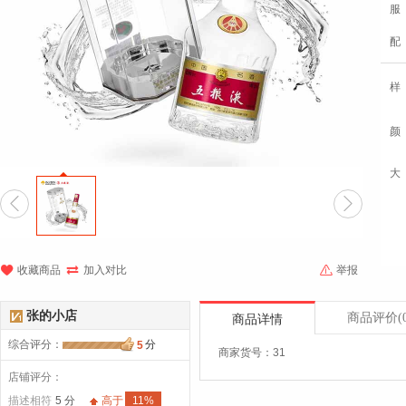
服
配





收藏商品
加入对比
举报
张的小店
商品评价
(
商品详情
综合评分
：
分
5
商家货号：31
店铺评分：
描述相符
5 分
高于
11%