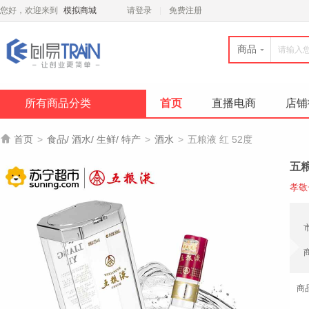
您好，欢迎来到
模拟商城
请登录
免费注册
商品
所有商品分类
首页
直播电商
店铺

首页
>
食品/ 酒水/ 生鲜/ 特产
>
酒水
>
五粮液 红 52度
五粮
孝敬
商