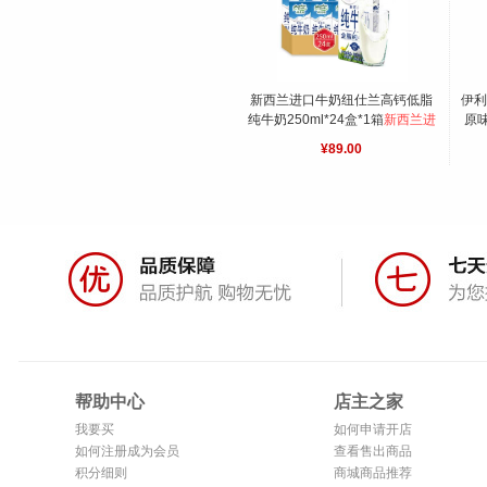
新西兰进口牛奶纽仕兰高钙低脂
伊利
纯牛奶250ml*24盒*1箱
新西兰进
原味
口 牧场直供 100%生牛乳
端畅
¥89.00
23
帮助中心
店主之家
我要买
如何申请开店
如何注册成为会员
查看售出商品
积分细则
商城商品推荐