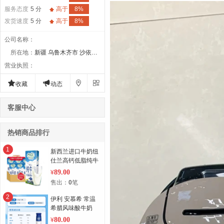
服务态度
5 分
高于
8%
发货速度
5 分
高于
8%
公司名称
：
所在地
：
新疆 乌鲁木齐市 沙依巴克区
营业执照
：




收藏
动态
客服中心
热销商品排行
1
新西兰进口牛奶纽
仕兰高钙低脂纯牛
奶250ml*24盒*1
89.00
¥
箱
售出：
0
笔
2
伊利 安慕希 常温
希腊风味酸牛奶
原味230g*10瓶/箱
80.00
¥