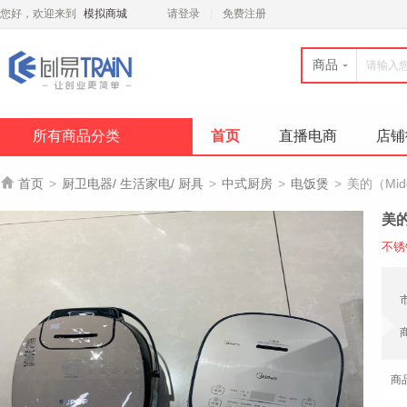
您好，欢迎来到
模拟商城
请登录
免费注册
商品
所有商品分类
首页
直播电商
店铺

首页
>
厨卫电器/ 生活家电/ 厨具
>
中式厨房
>
电饭煲
>
美的（Mi
美的
不锈
商