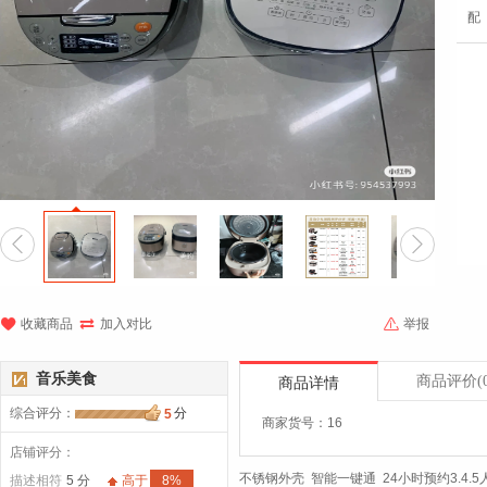
配





收藏商品
加入对比
举报
音乐美食
商品评价
(
商品详情
综合评分
：
分
5
商家货号：16
店铺评分：
不锈钢外壳 智能一键通 24小时预约3.4.
描述相符
5 分
高于
8%