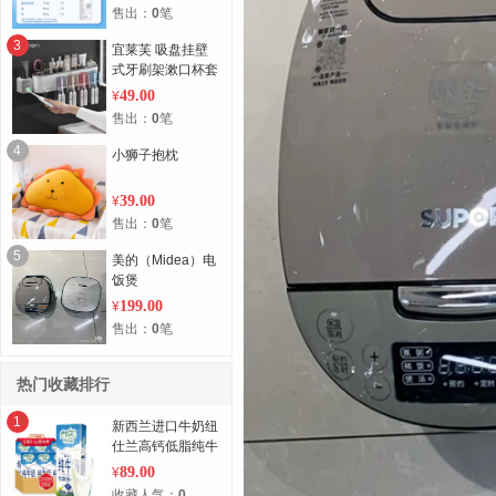
（礼盒装）高端畅
售出：
0
笔
饮 迪丽热巴同款
3
宜莱芙 吸盘挂壁
式牙刷架漱口杯套
装（4口之家）
49.00
¥
售出：
0
笔
4
小狮子抱枕
39.00
¥
售出：
0
笔
5
美的（Midea）电
饭煲
199.00
¥
售出：
0
笔
热门收藏排行
1
新西兰进口牛奶纽
仕兰高钙低脂纯牛
奶250ml*24盒*1
89.00
¥
箱
收藏人气：
0