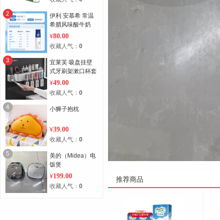
2
伊利 安慕希 常温
希腊风味酸牛奶
原味230g*10瓶/箱
80.00
¥
（礼盒装）高端畅
收藏人气：
0
饮 迪丽热巴同款
3
宜莱芙 吸盘挂壁
式牙刷架漱口杯套
装（4口之家）
49.00
¥
收藏人气：
0
4
小狮子抱枕
39.00
¥
收藏人气：
0
5
美的（Midea）电
饭煲
199.00
¥
推荐商品
收藏人气：
0