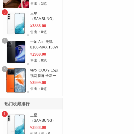
锁防盗锁正品
售出：
1
笔
3
三星
（SAMSUNG）
Galaxy S22+ 智能
3888.00
¥
手机5G S22超视
售出：
0
笔
觉夜拍系统超清夜
景 全网通 白
4
一加 Ace 天玑
128G
8100-MAX 150W
闪充 120Hz电竞
2969.00
¥
直屏 全网通 黑
售出：
0
笔
256G
5
vivo iQOO 9 E5超
视网膜屏 全新一
代骁龙8 120W超
3999.00
¥
快闪充 全网通 黑
售出：
0
笔
256G
热门收藏排行
1
三星
（SAMSUNG）
Galaxy S22+ 智能
3888.00
¥
手机5G S22超视
收藏人气：
0