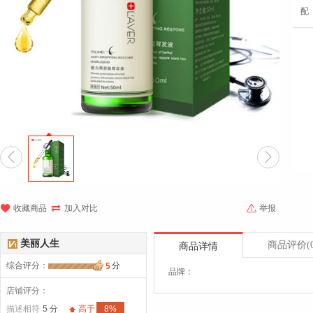
配





收藏商品
加入对比
举报
美丽人生
商品评价
(
商品详情
综合评分
：
分
5
品牌：
店铺评分：
描述相符
5 分
高于
8%