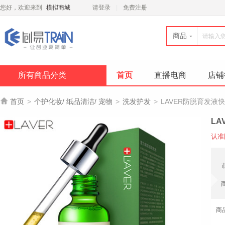
您好，欢迎来到
模拟商城
请登录
免费注册
商品
所有商品分类
首页
直播电商
店铺

首页
>
个护化妆/ 纸品清洁/ 宠物
>
洗发护发
>
LAVER防脱育发
L
认准
商