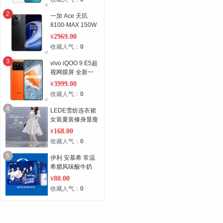
觉夜拍系统超清夜
景 全网通 白
2
一加 Ace 天玑
128G
8100-MAX 150W
闪充 120Hz电竞
2969.00
¥
直屏 全网通 黑
收藏人气：
0
256G
3
vivo iQOO 9 E5超
视网膜屏 全新一
代骁龙8 120W超
3999.00
¥
快闪充 全网通 黑
收藏人气：
0
256G
4
LEDE雪纺连衣裙
女装夏装修身显瘦
超仙气质中长款小
168.00
¥
个子碎花裙子夏天
收藏人气：
0
短袖衣服潮 S
5
伊利 安慕希 常温
希腊风味酸牛奶
原味230g*10瓶/箱
80.00
¥
（礼盒装）高端畅
收藏人气：
0
饮 迪丽热巴同款