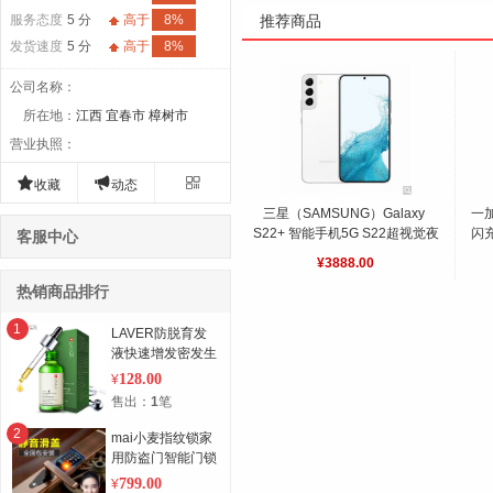
服务态度
5 分
高于
8%
推荐商品
发货速度
5 分
高于
8%
公司名称
：
所在地
：
江西 宜春市 樟树市
营业执照
：



收藏
动态
三星（SAMSUNG）Galaxy 
一加
S22+ 智能手机5G S22超视觉夜
闪充
客服中心
拍系统超清夜景 全网通 白 128G
¥3888.00
热销商品排行
1
LAVER防脱育发
液快速增发密发生
新发液脂溢性脱发
128.00
¥
头发增长液男女
售出：
1
笔
2
mai小麦指纹锁家
用防盗门智能门锁
电子锁密码锁刷卡
799.00
¥