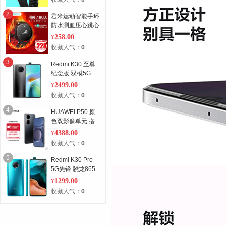
2
君米运动智能手环
防水测血压心跳心
率跑步小米手表多
258.00
¥
功能苹果男女
收藏人气：
0
3
Redmi K30 至尊
纪念版 双模5G
8G+512G 极夜黑
2499.00
¥
小米 红米
收藏人气：
0
4
HUAWEI P50 原
色双影像单元 搭
载HarmonyOS 2
4388.00
¥
万象双环设计 支
收藏人气：
0
持66W超级快充
5
Redmi K30 Pro
5G先锋 骁龙865
旗舰处理器 弹出
1299.00
¥
式超光感全面屏
收藏人气：
0
小米红米