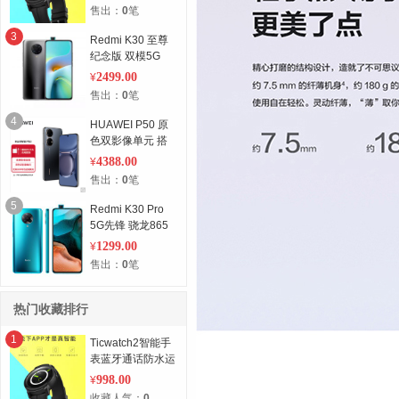
率定位手环男
售出：
0
笔
3
Redmi K30 至尊
纪念版 双模5G
8G+512G 极夜黑
2499.00
¥
小米 红米
售出：
0
笔
4
HUAWEI P50 原
色双影像单元 搭
载HarmonyOS 2
4388.00
¥
万象双环设计 支
售出：
0
笔
持66W超级快充
5
Redmi K30 Pro
5G先锋 骁龙865
旗舰处理器 弹出
1299.00
¥
式超光感全面屏
售出：
0
笔
小米红米
热门收藏排行
1
Ticwatch2智能手
表蓝牙通话防水运
动支持安卓苹果心
998.00
¥
率定位手环男
收藏人气：
0