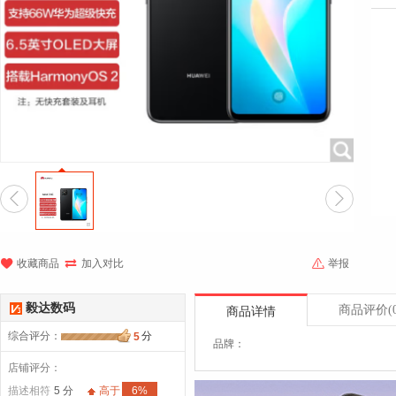





收藏商品
加入对比
举报
毅达数码
商品评价
(
商品详情
综合评分
：
分
5
品牌：
店铺评分：
描述相符
5 分
高于
6%