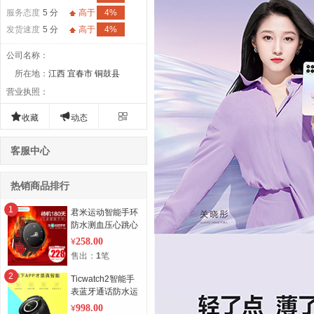
服务态度
5 分
高于
4%
发货速度
5 分
高于
4%
公司名称
：
所在地
：
江西 宜春市 铜鼓县
营业执照
：



收藏
动态
客服中心
热销商品排行
1
君米运动智能手环
防水测血压心跳心
率跑步小米手表多
258.00
¥
功能苹果男女
售出：
1
笔
2
Ticwatch2智能手
表蓝牙通话防水运
动支持安卓苹果心
998.00
¥