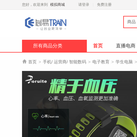
您好，欢迎来到
模拟商城
请登录
免费注册
商品
所有商品分类
首页
直播电商

首页
>
手机/ 运营商/ 智能数码
>
电子教育
>
学生电脑
>