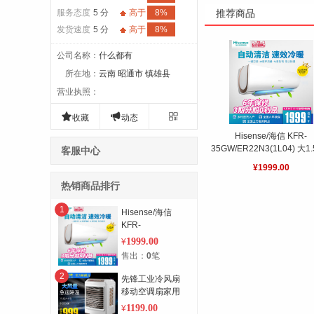
服务态度
5 分
高于
8%
推荐商品
发货速度
5 分
高于
8%
公司名称
：
什么都有
所在地
：
云南 昭通市 镇雄县
营业执照
：



收藏
动态
Hisense/海信 KFR-
35GW/ER22N3(1L04) 大1
客服中心
家用冷暖空调挂机
¥1999.00
热销商品排行
1
Hisense/海信
KFR-
35GW/ER22N3(1L04)
1999.00
¥
大1.5p匹家用冷暖
售出：
0
笔
空调挂机
2
先锋工业冷风扇
移动空调扇家用
冷风机商用小空调
1199.00
¥