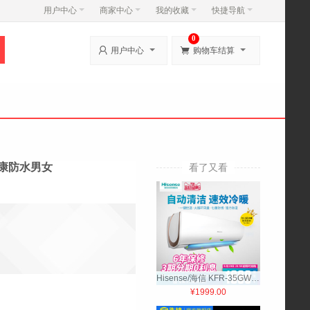
用户中心
商家中心
我的收藏
快捷导航
0


用户中心
购物车结算
康防水男女
看了又看
Hisense/海信 KFR-35GW/ER22N3(1L04) 大1.5p匹家用冷暖空调挂机
¥1999.00