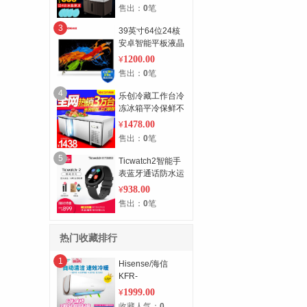
加湿水冷气扇
售出：
0
笔
3
39英寸64位24核
安卓智能平板液晶
电视（黑色）
1200.00
¥
售出：
0
笔
4
乐创冷藏工作台冷
冻冰箱平冷保鲜不
锈钢商用厨房奶茶
1478.00
¥
店操作台冰柜
售出：
0
笔
5
Ticwatch2智能手
表蓝牙通话防水运
动支持安卓苹果心
938.00
¥
率定位手环男
售出：
0
笔
热门收藏排行
1
Hisense/海信
KFR-
35GW/ER22N3(1L04)
1999.00
¥
大1.5p匹家用冷暖
收藏人气：
0