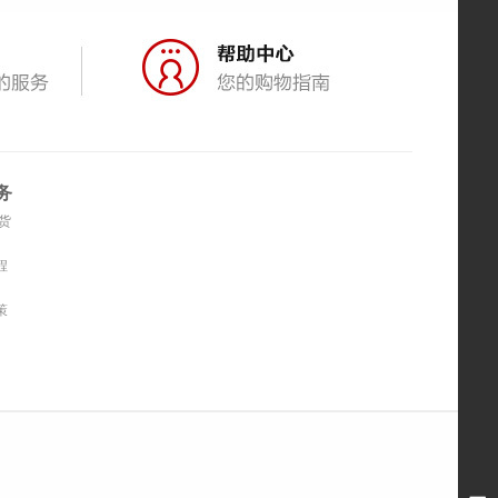
务
货
程
策