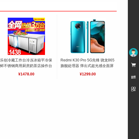
乐创冷藏工作台冷冻冰箱平冷保鲜不锈钢商用厨房奶茶店操作台冰柜
¥1478.00
乐创冷藏工作台冷冻冰箱平冷保
Redmi K30 Pro 5G先锋 骁龙865
未登录

鲜不锈钢商用厨房奶茶店操作台
旗舰处理器 弹出式超光感全面屏 
Redmi K30 Pro 5G先锋 骁龙865旗舰处理器 弹出式超光感全面屏 小米红米
冰柜
优质商家热销2万无磁不锈钢
小米红米
Redmi K30 Pro 5G先锋 
¥1478.00
¥1299.00
¥1299.00

加厚全发泡
骁龙865旗舰处理器 弹出式超光
感全面屏 
