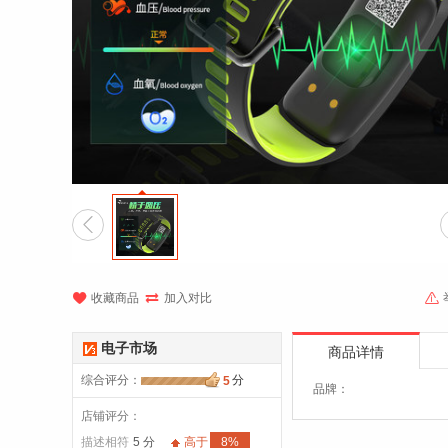




收藏商品
加入对比
电子市场
商品详情
综合评分
：
分
5
品牌：
店铺评分：
描述相符
5 分
高于
8%