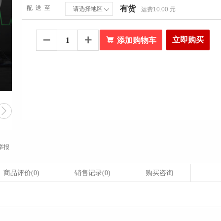
配送至
有货
请选择地区
运费10.00 元


立即购买


添加购物车

举报
商品评价
(0)
销售记录
(0)
购买咨询