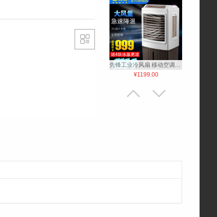

先锋工业冷风扇 移动空调扇家用 冷风机商用小空调 加湿水冷气扇
¥1199.00


39英寸64位24核安卓智能平板液晶电视（黑色）
¥1200.00