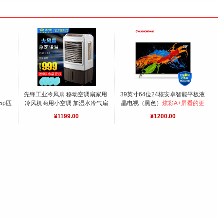
先锋工业冷风扇 移动空调扇家用 
39英寸64位24核安卓智能平板液
.5p匹
冷风机商用小空调 加湿水冷气扇
晶电视（黑色）
炫彩A+屏看的更
先锋新品工业冷风扇
清晰，2K电视4K芯！HDR10让
¥1199.00
¥1200.00
画面栩栩如生