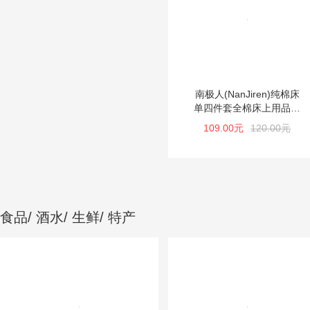
南极人(NanJiren)纯棉床
单四件套全棉床上用品婚
庆被套4件套
109.00元
120.00元
食品/ 酒水/ 生鲜/ 特产