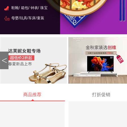
鞋靴/ 箱包/ 钟表/ 珠宝
母婴/玩具/车床/童装
<
商品推荐
打折促销