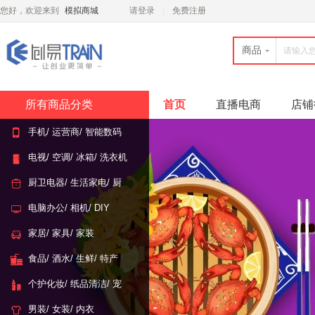
您好，欢迎来到
模拟商城
请登录
免费注册
商品
所有商品分类
首页
直播电商
店铺
手机/ 运营商/ 智能数码
电视/ 空调/ 冰箱/ 洗衣机
厨卫电器/ 生活家电/ 厨
具
电脑办公/ 相机/ DIY
家居/ 家具/ 家装
食品/ 酒水/ 生鲜/ 特产
个护化妆/ 纸品清洁/ 宠
物
男装/ 女装/ 内衣