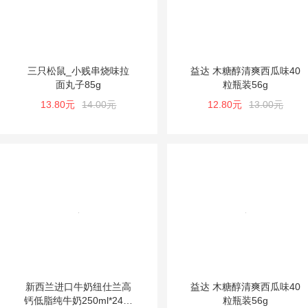
三只松鼠_小贱串烧味拉
益达 木糖醇清爽西瓜味40
面丸子85g
粒瓶装56g
13.80元
14.00元
12.80元
13.00元
新西兰进口牛奶纽仕兰高
益达 木糖醇清爽西瓜味40
钙低脂纯牛奶250ml*24盒
粒瓶装56g