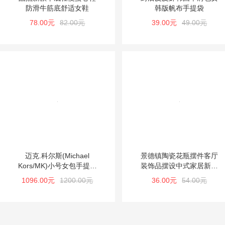
防滑牛筋底舒适女鞋
韩版帆布手提袋
78.00元
82.00元
39.00元
49.00元
迈克.科尔斯(Michael
景德镇陶瓷花瓶摆件客厅
Kors/MK)小号女包手提单
装饰品摆设中式家居新房
肩斜跨包
装饰品酒柜摆件
1096.00元
1200.00元
36.00元
54.00元