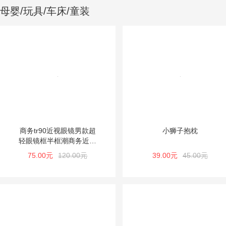
母婴/玩具/车床/童装
商务tr90近视眼镜男款超
小狮子抱枕
轻眼镜框半框潮商务近视
镜眼镜架黑镜框男
75.00元
120.00元
39.00元
45.00元