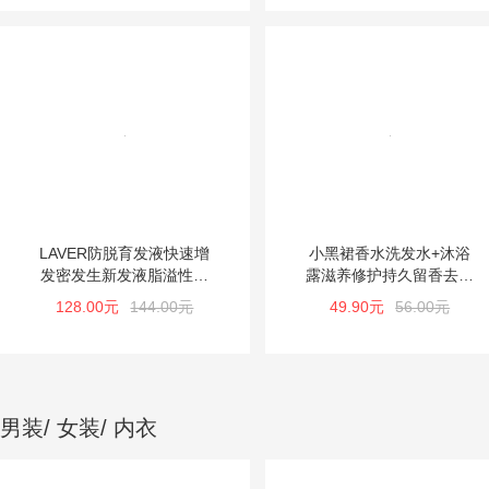
LAVER防脱育发液快速增
小黑裙香水洗发水+沐浴
发密发生新发液脂溢性脱
露滋养修护持久留香去屑
发头发增长液男女
止痒控油
128.00元
144.00元
49.90元
56.00元
男装/ 女装/ 内衣