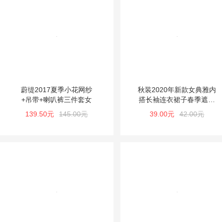
蔚缇2017夏季小花网纱
秋装2020年新款女典雅内
+吊带+喇叭裤三件套女
搭长袖连衣裙子春季遮肚
打底加厚中长时尚
139.50元
145.00元
39.00元
42.00元