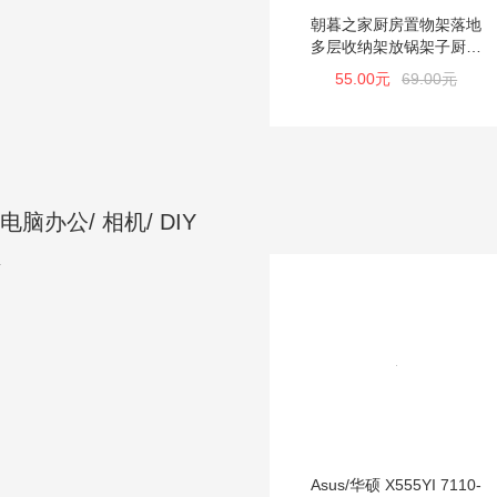
朝暮之家厨房置物架落地
多层收纳架放锅架子厨具
用品转角架 锅架
55.00元
69.00元
电脑办公/ 相机/ DIY
Asus/华硕 X555YI 7110-