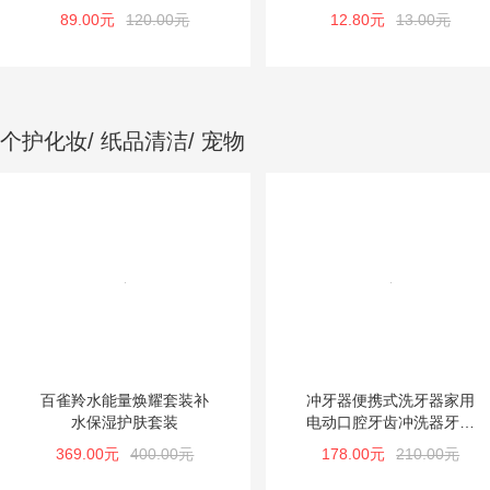
*1箱
89.00元
120.00元
12.80元
13.00元
个护化妆/ 纸品清洁/ 宠物
百雀羚水能量焕耀套装补
冲牙器便携式洗牙器家用
水保湿护肤套装
电动口腔牙齿冲洗器牙龈
牙缝清洁器洁牙器
369.00元
400.00元
178.00元
210.00元