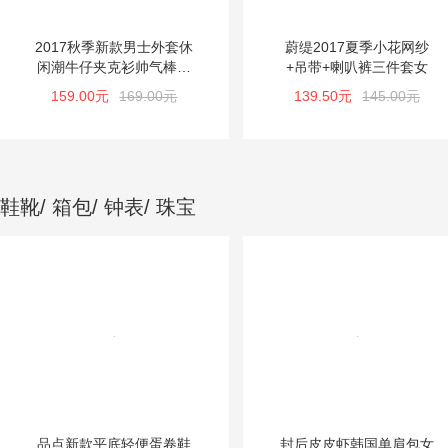
2017秋季新款男士外套休
蔚缇2017夏季小花网纱
闲潮牛仔夹克衫帅气棒球
+吊带+喇叭裤三件套女
服学生韩版
159.00元
169.00元
139.50元
145.00元
鞋靴/ 箱包/ 钟表/ 珠宝
品点新款平底轻便蛋卷鞋
封后皮皮虾韩国单肩包女