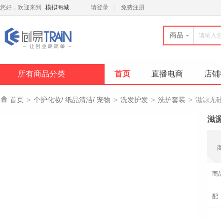
您好，欢迎来到
模拟商城
请登录
免费注册
商品
所有商品分类
首页
直播电商
店铺

首页
>
个护化妆/ 纸品清洁/ 宠物
>
洗发护发
>
洗护套装
>
滋源无
滋
商
配