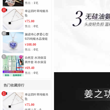
售出：
1
笔
3
幸运四叶草纯银吊
坠
75.00
¥
售出：
0
笔
4
施诺绮心梦爱心型
925纯银水晶项链
采用施华洛世奇元
108.00
¥
素水晶吊坠
售出：
0
笔
5
自然堂 水润保湿
两件套 补水保湿
套装
69.40
¥
售出：
0
笔
热门收藏排行
1
幸运四叶草纯银吊
坠
75.00
¥
收藏人气：
0