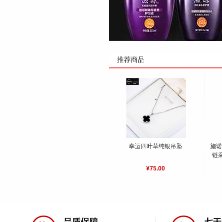
推荐商品
幸运四叶草纯银吊坠
施诺
链
¥75.00