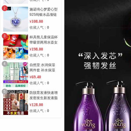
2
施诺绮心梦爱心型
925纯银水晶项链
采用施华洛世奇元
108.00
¥
素水晶吊坠
收藏人气：
0
3
杯具熊儿童保温杯
带吸管两用水壶女
童婴儿小学生男宝
198.00
¥
宝幼儿园水杯 升
收藏人气：
0
级316不锈钢 官方
正品 终身置换
4
自然堂 水润保湿
两件套 补水保湿
套装
69.40
¥
收藏人气：
0
5
防脱育发液快速增
发密发生新发液脂
溢性脱发头发增长
128.00
¥
液男女
收藏人气：
0