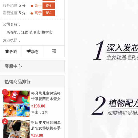
服务态度
5 分
高于
8%
发货速度
5 分
高于
8%
公司名称
：
所在地
：
江西 宜春市 樟树市
营业执照
：



收藏
动态
客服中心
热销商品排行
1
杯具熊儿童保温杯
带吸管两用水壶女
童婴儿小学生男宝
198.00
¥
宝幼儿园水杯 升
售出：
1
笔
级316不锈钢 官方
正品 终身置换
2
封后皮皮虾韩国单
肩包女韩版帆布手
提袋
39.00
¥