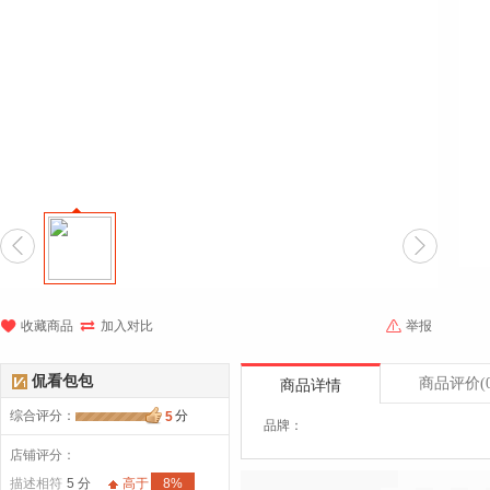





收藏商品
加入对比
举报
侃看包包
商品评价
(
商品详情
综合评分
：
分
5
品牌：
店铺评分：
描述相符
5 分
高于
8%