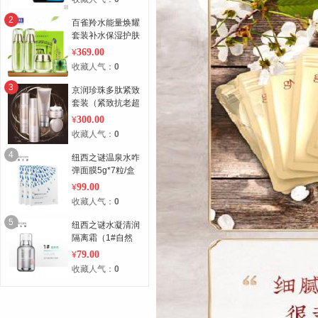
OLED大屏 全网通
黑 128G
2
百雀羚水能量焕耀
套装补水保湿护肤
套装 两件套 翠绿
369.00
¥
200ml
收藏人气：
0
3
京润珍珠多肽紧致
套装（紧致抗老超
值4支组合装） 4
300.00
¥
支组合装
收藏人气：
0
4
纽西之谜温泉水咋
弹面膜5g*7粒/盒
*3盒 3盒
99.00
¥
收藏人气：
0
5
纽西之谜水凝清润
隔离霜（1#自然
色）50g 50g
79.00
¥
收藏人气：
0