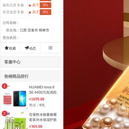
服务态度
5 分
高于
8%
发货速度
5 分
高于
8%
公司名称
：
所在地
：
江西 宜春市 樟树市
营业执照
：



收藏
动态
客服中心
热销商品排行
1
HUAWEI nova 8
SE 6400万高清四
摄 支持66W超级
1699.00
¥
快充 6.5英寸
售出：
0
笔
OLED大屏 全网通
黑 128G
2
百雀羚水能量焕耀
套装补水保湿护肤
套装 两件套 翠绿
369.00
¥