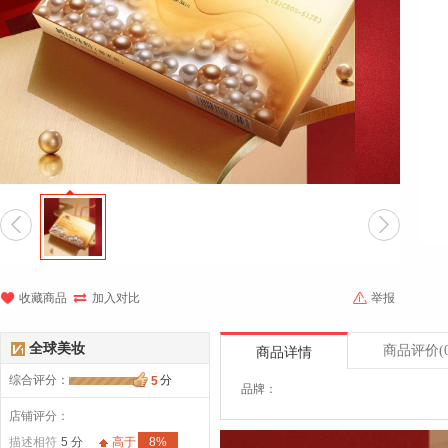





收藏商品
加入对比
举报
全球美妆
商品评价
(
商品详情
综合评分
：
分
5
品牌：
店铺评分：
描述相符
5 分
高于
8%