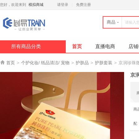
您好，欢迎来到
模拟商城
请登录
免费注册
商品
所有商品分类
首页
直播电商
店铺

首页
>
个护化妆/ 纸品清洁/ 宠物
>
护肤品
>
护肤套装
>
京润珍珠微
京润
商
配