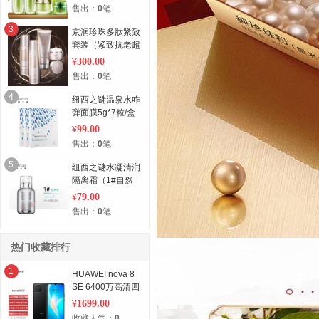
200ml
售出：
0
笔
3
京润珍珠多肽紧致
套装（紧致抗老超
值4支组合装） 4
300.00
¥
支组合装
售出：
0
笔
4
纽西之谜温泉水咋
弹面膜5g*7粒/盒
*3盒 3盒
99.00
¥
售出：
0
笔
5
纽西之谜水凝清润
隔离霜（1#自然
色）50g 50g
79.00
¥
售出：
0
笔
热门收藏排行
1
HUAWEI nova 8
SE 6400万高清四
摄 支持66W超级
1699.00
¥
快充 6.5英寸
收藏人气：
0