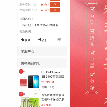
服务态度
5 分
高于
8%
发货速度
5 分
高于
8%
公司名称
：
所在地
：
江西 宜春市 樟树市
营业执照
：



收藏
动态
客服中心
热销商品排行
1
HUAWEI nova 8
SE 6400万高清四
摄 支持66W超级
1699.00
¥
快充 6.5英寸
售出：
0
笔
OLED大屏 全网通
黑 128G
2
百雀羚水能量焕耀
套装补水保湿护肤
套装 两件套 翠绿
369.00
¥