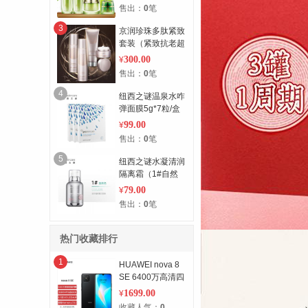
200ml
售出：
0
笔
3
京润珍珠多肽紧致
套装（紧致抗老超
值4支组合装） 4
300.00
¥
支组合装
售出：
0
笔
4
纽西之谜温泉水咋
弹面膜5g*7粒/盒
*3盒 3盒
99.00
¥
售出：
0
笔
5
纽西之谜水凝清润
隔离霜（1#自然
色）50g 50g
79.00
¥
售出：
0
笔
热门收藏排行
1
HUAWEI nova 8
SE 6400万高清四
摄 支持66W超级
1699.00
¥
快充 6.5英寸
收藏人气：
0