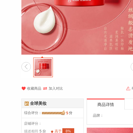




收藏商品
加入对比
全球美妆
商品详情
综合评分
：
分
5
品牌：
店铺评分：
描述相符
5 分
高于
8%