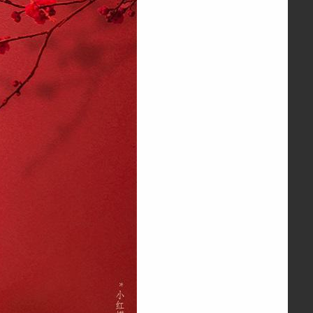
纽西之谜温泉水咋弹面膜5g*7粒/盒*3盒 3盒
¥99.00
纽西之谜水凝清润隔离霜（1#自然色）50g 50g
¥79.00