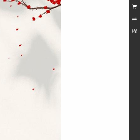
未登录


