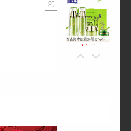

百雀羚水能量焕耀套装补水保湿护肤套装 两件套 翠绿 200ml
¥369.00


京润珍珠多肽紧致套装（紧致抗老超值4支组合装） 4支组合装
¥300.00