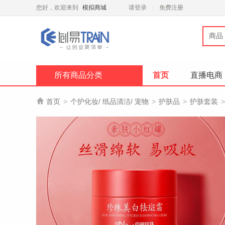
您好，欢迎来到
模拟商城
请登录
免费注册
商品
所有商品分类
首页
直播电商

首页
>
个护化妆/ 纸品清洁/ 宠物
>
护肤品
>
护肤套装
>