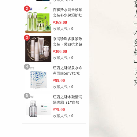
OLED大屏 全网通
黑 128G
2
百雀羚水能量焕耀
套装补水保湿护肤
套装 两件套 翠绿
369.00
¥
200ml
收藏人气：
0
3
京润珍珠多肽紧致
套装（紧致抗老超
值4支组合装） 4
300.00
¥
支组合装
收藏人气：
0
4
纽西之谜温泉水咋
弹面膜5g*7粒/盒
*3盒 3盒
99.00
¥
收藏人气：
0
5
纽西之谜水凝清润
隔离霜（1#自然
色）50g 50g
79.00
¥
收藏人气：
0