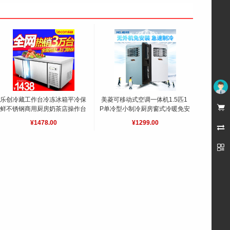
乐创冷藏工作台冷冻冰箱平冷保鲜不锈钢商用厨房奶茶店操作台冰柜
¥1478.00
乐创冷藏工作台冷冻冰箱平冷保
美菱可移动式空调一体机1.5匹1 
未登录

鲜不锈钢商用厨房奶茶店操作台
P单冷型小制冷厨房窗式冷暖免安
美菱可移动式空调一体机1.5匹1 P单冷型小制冷厨房窗式冷暖免安装
冰柜
优质商家热销2万无磁不锈钢
装
¥1478.00
¥1299.00
¥1299.00

加厚全发泡
