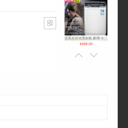

志高全自动洗衣机 家用 小型 5.5公斤波轮 静音宿舍 迷你风干预约
¥498.00


Midea/美的 BCD-169CM(E)双门冰箱家用冷藏冷冻对开门小型冰箱
¥1099.00