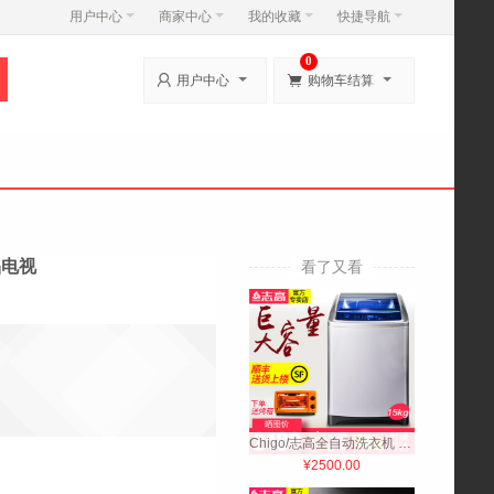
用户中心
商家中心
我的收藏
快捷导航
0


用户中心
购物车结算
液晶电视
看了又看
Chigo/志高全自动洗衣机 15KG宾馆酒店商用大容量不锈钢顺丰入户
¥2500.00