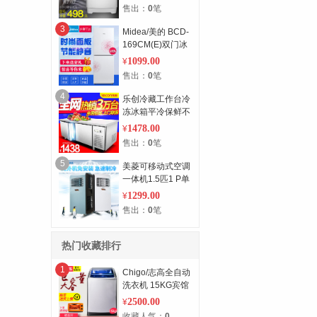
你风干预约
售出：
0
笔
3
Midea/美的 BCD-
169CM(E)双门冰
箱家用冷藏冷冻对
1099.00
¥
开门小型冰箱
售出：
0
笔
4
乐创冷藏工作台冷
冻冰箱平冷保鲜不
锈钢商用厨房奶茶
1478.00
¥
店操作台冰柜
售出：
0
笔
5
美菱可移动式空调
一体机1.5匹1 P单
冷型小制冷厨房窗
1299.00
¥
式冷暖免安装
售出：
0
笔
热门收藏排行
1
Chigo/志高全自动
洗衣机 15KG宾馆
酒店商用大容量不
2500.00
¥
锈钢顺丰入户
收藏人气：
0