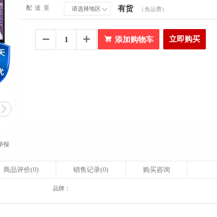
配送至
有货
请选择地区
（免运费）


立即购买


添加购物车

举报
商品评价
(0)
销售记录
(0)
购买咨询
品牌：