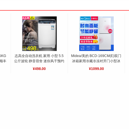
5KG
志高全自动洗衣机 家用 小型 5.5
Midea/美的 BCD-169CM(E)双门
顺丰
公斤波轮 静音宿舍 迷你风干预约
冰箱家用冷藏冷冻对开门小型冰
达电烤
小家优选 节能静音 顺丰入户 预约
箱
对开门小型冰箱
¥498.00
¥1099.00
童锁