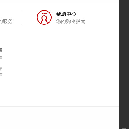
务
程
策
货