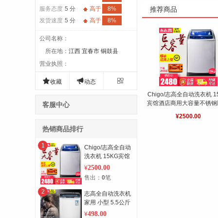
服务态度
5 分
高于
8%
推荐商品
发货速度
5 分
高于
8%
公司名称
：
所在地
：
江西 宜春市 铜鼓县
营业执照
：



收藏
动态
Chigo/志高全自动洗衣机 1
宾馆酒店商用大容量不锈钢
客服中心
入户
顺丰入户 下单送荣事
¥2500.00
箱一个
热销商品排行
1
Chigo/志高全自动
洗衣机 15KG宾馆
酒店商用大容量不
2500.00
¥
锈钢顺丰入户
售出：
0
笔
2
志高全自动洗衣机
家用 小型 5.5公斤
波轮 静音宿舍 迷
498.00
¥