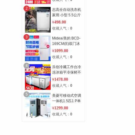
2
志高全自动洗衣机
家用 小型 5.5公斤
波轮 静音宿舍 迷
498.00
¥
你风干预约
收藏人气：
0
3
Midea/美的 BCD-
169CM(E)双门冰
箱家用冷藏冷冻对
1099.00
¥
开门小型冰箱
收藏人气：
0
4
乐创冷藏工作台冷
冻冰箱平冷保鲜不
锈钢商用厨房奶茶
1478.00
¥
店操作台冰柜
收藏人气：
0
5
美菱可移动式空调
一体机1.5匹1 P单
冷型小制冷厨房窗
1299.00
¥
式冷暖免安装
收藏人气：
0