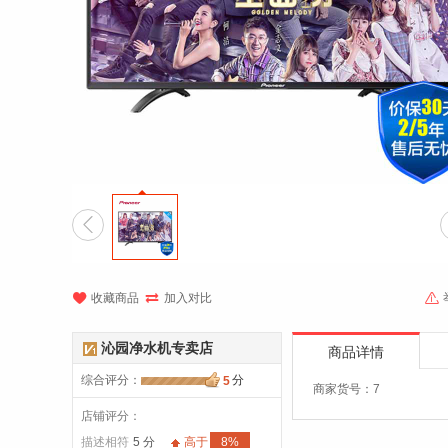




收藏商品
加入对比
沁园净水机专卖店
商品详情
综合评分
：
分
5
商家货号：7
店铺评分：
描述相符
5 分
高于
8%